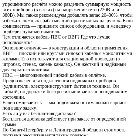
упрощённого расчёта можно разделить суммарную мощность
всех приборов (в ваттах) на напряжение сети (220В или
380В). Мы также рекомендуем добавлять запас 20–30%, чтобы
избежать ложных срабатываний при пиковых нагрузках. Если
сомневаетесь — пришлите список оборудования, и менеджер
подберёт нужный номинал.
Чем отличается кабель ПВС от ВВГ? Где что лучше
использовать?
Основное отличие — в конструкции и области применения.
ВВГ — плоский или круглый силовой кабель с монолитными
жилами. Его используют для стационарной проводки (в
штробах, стенах, кабель-каналах). Он жёсткий и надёжный
для скрытого монтажа.
ПВС — многожильный гибкий кабель в оплётке.
Предназначен для подключения подвижных приборов
(удлинители, электроинструмент, бытовая техника). Он
гибкий, но дороже и быстрее изнашивается в неподвижном
состоянии.
Если сомневаетесь — мы подскажем оптимальный вариант
под вашу задачу.
Есть ли у вас бесплатная доставка?
Бесплатная доставка действует при заказе от определённой
суммы.
По Санкт-Петербургу и Ленинградской области стоимость
доставки рассчитывается таким образом: