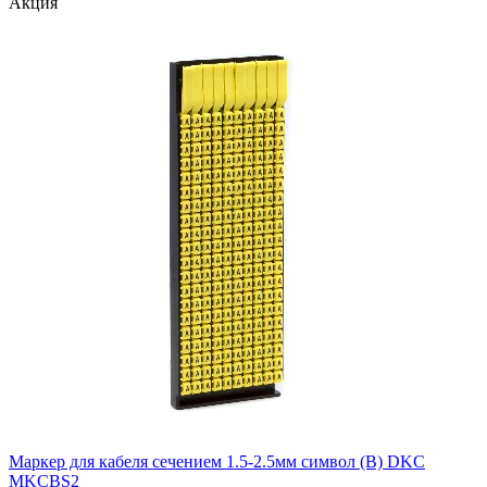
Акция
Маркер для кабеля сечением 1.5-2.5мм символ (B) DKC
MKCBS2