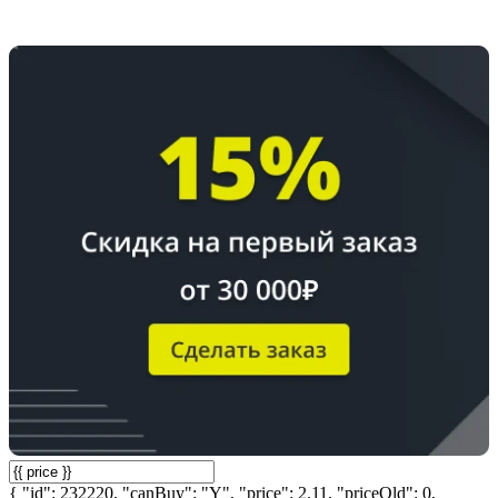
{ "id": 232220, "canBuy": "Y", "price": 2.11, "priceOld": 0,