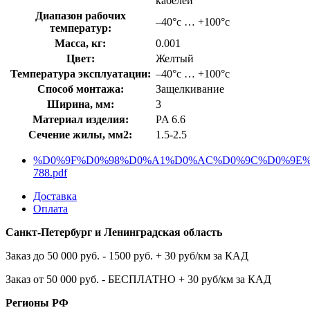
кабелей
Диапазон рабочих
–40°с … +100°с
температур:
Масса, кг:
0.001
Цвет:
Желтый
Температура эксплуатации:
–40°с … +100°с
Способ монтажа:
Защелкивание
Ширина, мм:
3
Материал изделия:
PA 6.6
Сечение жилы, мм2:
1.5-2.5
%D0%9F%D0%98%D0%A1%D0%AC%D0%9C%D0%9E%2
788.pdf
Доставка
Оплата
Санкт-Петербург и Ленинградская область
Заказ до 50 000 руб. - 1500 руб. + 30 руб/км за КАД
Заказ от 50 000 руб. - БЕСПЛАТНО + 30 руб/км за КАД
Регионы РФ