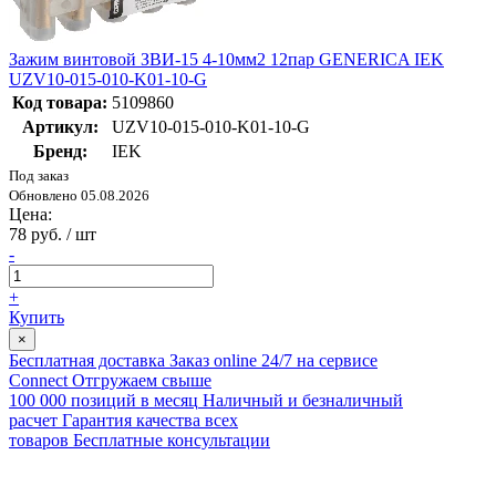
Зажим винтовой ЗВИ-15 4-10мм2 12пар GENERICA IEK
UZV10-015-010-K01-10-G
Код товара:
5109860
Артикул:
UZV10-015-010-K01-10-G
Бренд:
IEK
Под заказ
Обновлено 05.08.2026
Цена:
78 руб. / шт
-
+
Купить
×
Бесплатная доставка
Заказ online 24/7 на сервисе
Connect
Отгружаем свыше
100 000 позиций в месяц
Наличный и безналичный
расчет
Гарантия качества всех
товаров
Бесплатные консультации