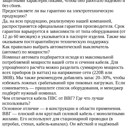
защитными характеристиками, чтобы оно работало надёжно и
без сбоев.
Предоставляете ли вы гарантию на электротехническую
продукцию?
Да, на всю продукцию, реализуемую нашей компанией,
распространяется официальная гарантия производителя. Срок
гарантии варьируется в зависимости от типа оборудования (от
12 до 60 месяцев) и указывается в паспорте изделия. Также мы
оказываем постгарантийную техническую поддержку.
Как правильно выбрать автоматический выключатель
(автомат) по мощности?
Номинал автомата подбирается исходя из максимальной
потребляемой мощности вашей сети и сечения кабеля. Для
упрощённого расчёта можно разделить суммарную мощность
всех приборов (в ваттах) на напряжение сети (220В или
380В). Мы также рекомендуем добавлять запас 20–30%, чтобы
избежать ложных срабатываний при пиковых нагрузках. Если
сомневаетесь — пришлите список оборудования, и менеджер
подберёт нужный номинал.
Чем отличается кабель ПВС от ВВГ? Где что лучше
использовать?
Основное отличие — в конструкции и области применения.
ВВГ — плоский или круглый силовой кабель с монолитными
жилами. Его используют для стационарной проводки (в
штробах, стенах, кабель-каналах). Он жёсткий и надёжный