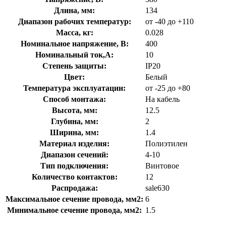
Длина, мм:
134
Диапазон рабочих температур:
от -40 до +110
Масса, кг:
0.028
Номинальное напряжение, В:
400
Номинальный ток,А:
10
Степень защиты:
IP20
Цвет:
Белый
Температура эксплуатации:
от -25 до +80
Способ монтажа:
На кабель
Высота, мм:
12.5
Глубина, мм:
2
Ширина, мм:
1.4
Материал изделия:
Полиэтилен
Диапазон сечений:
4-10
Тип подключения:
Винтовое
Количество контактов:
12
Распродажа:
sale630
Максимальное сечение провода, мм2:
6
Минимальное сечение провода, мм2:
1.5