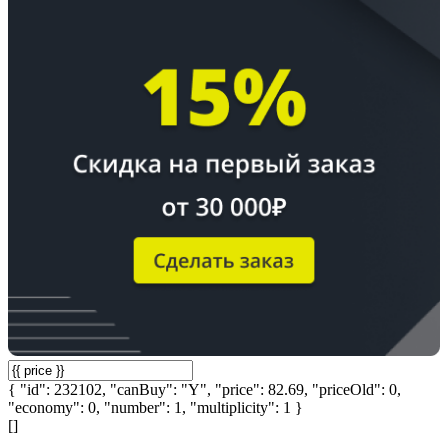
{ "id": 232102, "canBuy": "Y", "price": 82.69, "priceOld": 0,
"economy": 0, "number": 1, "multiplicity": 1 }
[]