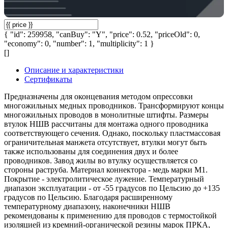
{ "id": 259958, "canBuy": "Y", "price": 0.52, "priceOld": 0,
"economy": 0, "number": 1, "multiplicity": 1 }
[]
Описание и характеристики
Сертификаты
Предназначены для оконцевания методом опрессовки
многожильных медных проводников. Трансформируют концы
многожильных проводов в монолитные штифты. Размеры
втулок НШВ рассчитаны для монтажа одного проводника
соответствующего сечения. Однако, поскольку пластмассовая
ограничительная манжета отсутствует, втулки могут быть
также использованы для соединения двух и более
проводников. Завод жилы во втулку осуществляется со
стороны раструба. Материал коннектора - медь марки М1.
Покрытие - электролитическое лужение. Температурный
диапазон эксплуатации - от -55 градусов по Цельсию до +135
градусов по Цельсию. Благодаря расширенному
температурному диапазону, наконечники НШВ
рекомендованы к применению для проводов с термостойкой
изоляцией из кремний-органической резины марок ПРКА,