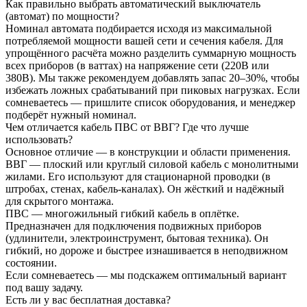
Как правильно выбрать автоматический выключатель
(автомат) по мощности?
Номинал автомата подбирается исходя из максимальной
потребляемой мощности вашей сети и сечения кабеля. Для
упрощённого расчёта можно разделить суммарную мощность
всех приборов (в ваттах) на напряжение сети (220В или
380В). Мы также рекомендуем добавлять запас 20–30%, чтобы
избежать ложных срабатываний при пиковых нагрузках. Если
сомневаетесь — пришлите список оборудования, и менеджер
подберёт нужный номинал.
Чем отличается кабель ПВС от ВВГ? Где что лучше
использовать?
Основное отличие — в конструкции и области применения.
ВВГ — плоский или круглый силовой кабель с монолитными
жилами. Его используют для стационарной проводки (в
штробах, стенах, кабель-каналах). Он жёсткий и надёжный
для скрытого монтажа.
ПВС — многожильный гибкий кабель в оплётке.
Предназначен для подключения подвижных приборов
(удлинители, электроинструмент, бытовая техника). Он
гибкий, но дороже и быстрее изнашивается в неподвижном
состоянии.
Если сомневаетесь — мы подскажем оптимальный вариант
под вашу задачу.
Есть ли у вас бесплатная доставка?