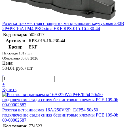
Розетка трехместная с защитными крышками каучуковая 230В
2P+PE 16A IP44 PROxima EKF RPS-015-16-230-44
Код товара:
5056017
Артикул:
RPS-015-16-230-44
Бренд:
EKF
На складе 1817 шт
Обновлено 05.08.2026
Цена:
584.01 руб. / шт
-
+
Купить
Розетка встраиваемая 16А/250V/2P+E/IP54 50x50
подключение сзади синяя безвинтовые клеммы PCE 109-0b
00-00002587
Код товара:
774523