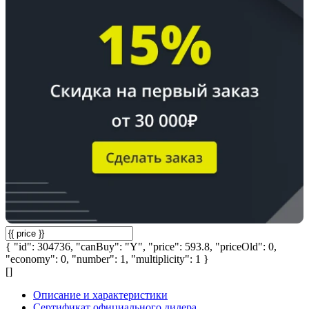
{ "id": 304736, "canBuy": "Y", "price": 593.8, "priceOld": 0,
"economy": 0, "number": 1, "multiplicity": 1 }
[]
Описание и характеристики
Сертификат официального дилера