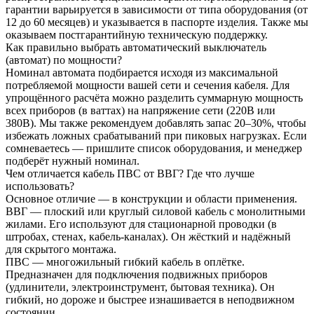
гарантии варьируется в зависимости от типа оборудования (от
12 до 60 месяцев) и указывается в паспорте изделия. Также мы
оказываем постгарантийную техническую поддержку.
Как правильно выбрать автоматический выключатель
(автомат) по мощности?
Номинал автомата подбирается исходя из максимальной
потребляемой мощности вашей сети и сечения кабеля. Для
упрощённого расчёта можно разделить суммарную мощность
всех приборов (в ваттах) на напряжение сети (220В или
380В). Мы также рекомендуем добавлять запас 20–30%, чтобы
избежать ложных срабатываний при пиковых нагрузках. Если
сомневаетесь — пришлите список оборудования, и менеджер
подберёт нужный номинал.
Чем отличается кабель ПВС от ВВГ? Где что лучше
использовать?
Основное отличие — в конструкции и области применения.
ВВГ — плоский или круглый силовой кабель с монолитными
жилами. Его используют для стационарной проводки (в
штробах, стенах, кабель-каналах). Он жёсткий и надёжный
для скрытого монтажа.
ПВС — многожильный гибкий кабель в оплётке.
Предназначен для подключения подвижных приборов
(удлинители, электроинструмент, бытовая техника). Он
гибкий, но дороже и быстрее изнашивается в неподвижном
состоянии.