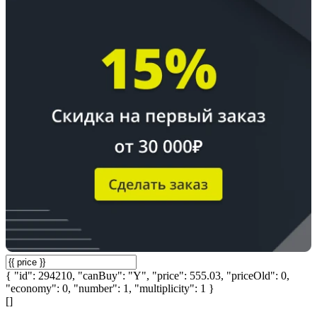
{ "id": 294210, "canBuy": "Y", "price": 555.03, "priceOld": 0,
"economy": 0, "number": 1, "multiplicity": 1 }
[]