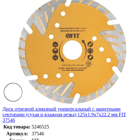
Диск отрезной алмазный универсальный с защитными
секторами (сухая и влажная резка) 125х1.9х7х22.2 мм FIT
37546
Код товара:
5246525
Артикул:
37546