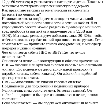
12 до 60 месяцев) и указывается в паспорте изделия. Также мы
оказываем постгарантийную техническую поддержку.
Как правильно выбрать автоматический выключатель
(автомат) по мощности?
Номинал автомата подбирается исходя из максимальной
потребляемой мощности вашей сети и сечения кабеля. Для
упрощённого расчёта можно разделить суммарную мощность
всех приборов (в ваттах) на напряжение сети (220В или
380В). Мы также рекомендуем добавлять запас 20–30%, чтобы
избежать ложных срабатываний при пиковых нагрузках. Если
сомневаетесь — пришлите список оборудования, и менеджер
подберёт нужный номинал.
Чем отличается кабель ПВС от ВВГ? Где что лучше
использовать?
Основное отличие — в конструкции и области применения.
ВВГ — плоский или круглый силовой кабель с монолитными
жилами. Его используют для стационарной проводки (в
штробах, стенах, кабель-каналах). Он жёсткий и надёжный
для скрытого монтажа.
ПВС — многожильный гибкий кабель в оплётке.
Предназначен для подключения подвижных приборов
(удлинители, электроинструмент, бытовая техника). Он
гибкий, но дороже и быстрее изнашивается в неподвижном
состоянии.
Если сомневаетесь — мы подскажем оптимальный вариант