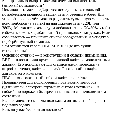
Как правильно выбрать автоматический выключатель
(автомат) по мощности?
Номинал автомата подбирается исходя из максимальной
потребляемой мощности вашей сети и сечения кабеля. Для
упрощённого расчёта можно разделить суммарную мощность
всех приборов (в ваттах) на напряжение сети (220В или
380В). Мы также рекомендуем добавлять запас 20–30%, чтобы
избежать ложных срабатываний при пиковых нагрузках. Если
сомневаетесь — пришлите список оборудования, и менеджер
подберёт нужный номинал.
Чем отличается кабель ПВС от ВВГ? Где что лучше
использовать?
Основное отличие — в конструкции и области применения.
ВВГ — плоский или круглый силовой кабель с монолитными
жилами. Его используют для стационарной проводки (в
штробах, стенах, кабель-каналах). Он жёсткий и надёжный
для скрытого монтажа.
ПВС — многожильный гибкий кабель в оплётке.
Предназначен для подключения подвижных приборов
(удлинители, электроинструмент, бытовая техника). Он
гибкий, но дороже и быстрее изнашивается в неподвижном
состоянии.
Если сомневаетесь — мы подскажем оптимальный вариант
под вашу задачу.
Есть ли у вас бесплатная доставка?