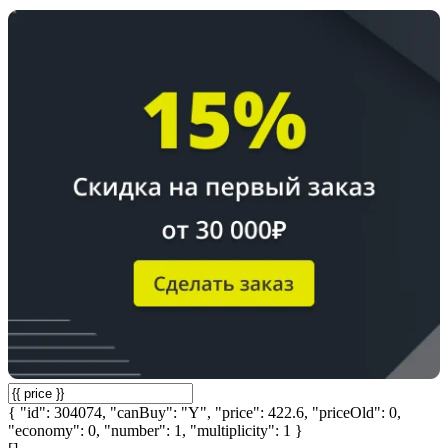
{ "id": 304074, "canBuy": "Y", "price": 422.6, "priceOld": 0,
"economy": 0, "number": 1, "multiplicity": 1 }