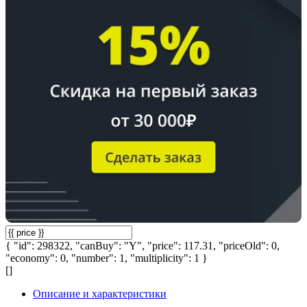
{ "id": 298322, "canBuy": "Y", "price": 117.31, "priceOld": 0,
"economy": 0, "number": 1, "multiplicity": 1 }
[]
Описание и характеристики