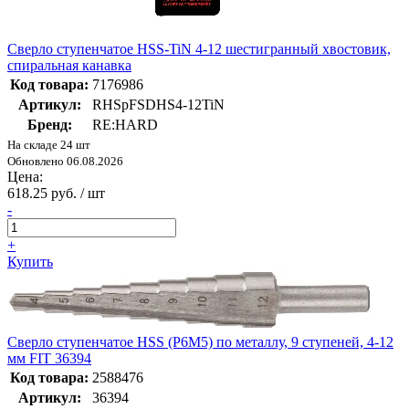
Сверло ступенчатое HSS-TiN 4-12 шестигранный хвостовик,
спиральная канавка
Код товара:
7176986
Артикул:
RHSpFSDHS4-12TiN
Бренд:
RE:HARD
На складе 24 шт
Обновлено 06.08.2026
Цена:
618.25 руб. / шт
-
+
Купить
Сверло ступенчатое HSS (Р6М5) по металлу, 9 ступеней, 4-12
мм FIT 36394
Код товара:
2588476
Артикул:
36394