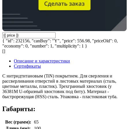
{ "id": 232156, "canBuy": "Y", "price": 556.98, "priceOld": 0,
"economy": 0, "number": 1, "multiplicity": 1 }
[]
Описание и характеристики
Сертификаты
С нитридтитановым (TiN) покрытием. Для сверления и
рассверливания отверстий в листовых материалах (сталь,
цветные металлы, пластик). Трехгранный хвостовик (у
36381М U-образный хвостовик под биту). Материал -
быстрорежущая (HSS) сталь. Упаковка - пластиковая туба.
Габариты:
Вес (грамм):
65
Длина (мм):
100