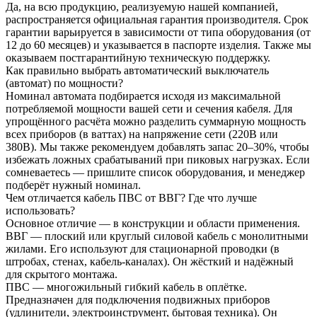
Да, на всю продукцию, реализуемую нашей компанией,
распространяется официальная гарантия производителя. Срок
гарантии варьируется в зависимости от типа оборудования (от
12 до 60 месяцев) и указывается в паспорте изделия. Также мы
оказываем постгарантийную техническую поддержку.
Как правильно выбрать автоматический выключатель
(автомат) по мощности?
Номинал автомата подбирается исходя из максимальной
потребляемой мощности вашей сети и сечения кабеля. Для
упрощённого расчёта можно разделить суммарную мощность
всех приборов (в ваттах) на напряжение сети (220В или
380В). Мы также рекомендуем добавлять запас 20–30%, чтобы
избежать ложных срабатываний при пиковых нагрузках. Если
сомневаетесь — пришлите список оборудования, и менеджер
подберёт нужный номинал.
Чем отличается кабель ПВС от ВВГ? Где что лучше
использовать?
Основное отличие — в конструкции и области применения.
ВВГ — плоский или круглый силовой кабель с монолитными
жилами. Его используют для стационарной проводки (в
штробах, стенах, кабель-каналах). Он жёсткий и надёжный
для скрытого монтажа.
ПВС — многожильный гибкий кабель в оплётке.
Предназначен для подключения подвижных приборов
(удлинители, электроинструмент, бытовая техника). Он