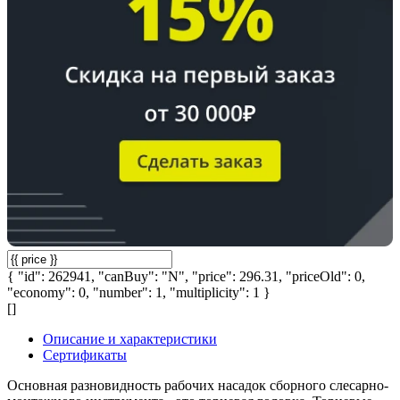
{ "id": 262941, "canBuy": "N", "price": 296.31, "priceOld": 0,
"economy": 0, "number": 1, "multiplicity": 1 }
[]
Описание и характеристики
Сертификаты
Основная разновидность рабочих насадок сборного слесарно-