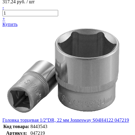
317.24 руб. / шт
-
+
Купить
Головка торцевая 1/2''DR, 22 мм Jonnesway S04H4122 047219
Код товара:
8443543
Артикул:
047219