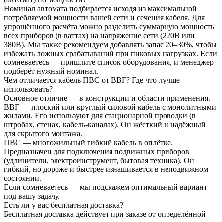
Номинал автомата подбирается исходя из максимальной
потребляемой мощности вашей сети и сечения кабеля. Для
упрощённого расчёта можно разделить суммарную мощность
всех приборов (в ваттах) на напряжение сети (220В или
380В). Мы также рекомендуем добавлять запас 20–30%, чтобы
избежать ложных срабатываний при пиковых нагрузках. Если
сомневаетесь — пришлите список оборудования, и менеджер
подберёт нужный номинал.
Чем отличается кабель ПВС от ВВГ? Где что лучше
использовать?
Основное отличие — в конструкции и области применения.
ВВГ — плоский или круглый силовой кабель с монолитными
жилами. Его используют для стационарной проводки (в
штробах, стенах, кабель-каналах). Он жёсткий и надёжный
для скрытого монтажа.
ПВС — многожильный гибкий кабель в оплётке.
Предназначен для подключения подвижных приборов
(удлинители, электроинструмент, бытовая техника). Он
гибкий, но дороже и быстрее изнашивается в неподвижном
состоянии.
Если сомневаетесь — мы подскажем оптимальный вариант
под вашу задачу.
Есть ли у вас бесплатная доставка?
Бесплатная доставка действует при заказе от определённой