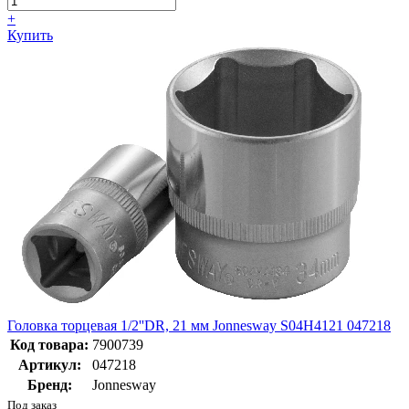
+
Купить
Головка торцевая 1/2''DR, 21 мм Jonnesway S04H4121 047218
Код товара:
7900739
Артикул:
047218
Бренд:
Jonnesway
Под заказ