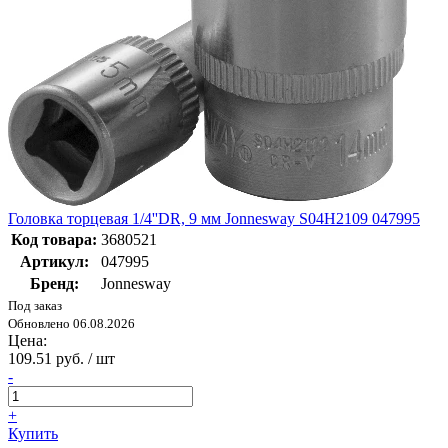
Головка торцевая 1/4''DR, 9 мм Jonnesway S04H2109 047995
Код товара:
3680521
Артикул:
047995
Бренд:
Jonnesway
Под заказ
Обновлено 06.08.2026
Цена:
109.51 руб. / шт
-
+
Купить