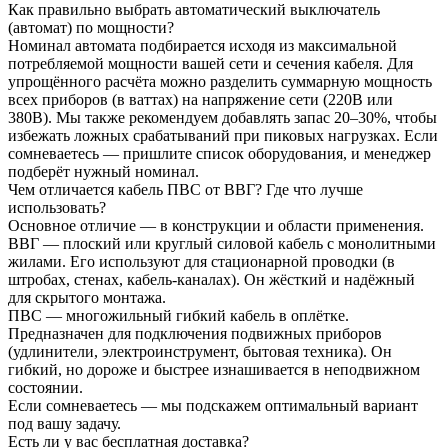
Как правильно выбрать автоматический выключатель
(автомат) по мощности?
Номинал автомата подбирается исходя из максимальной
потребляемой мощности вашей сети и сечения кабеля. Для
упрощённого расчёта можно разделить суммарную мощность
всех приборов (в ваттах) на напряжение сети (220В или
380В). Мы также рекомендуем добавлять запас 20–30%, чтобы
избежать ложных срабатываний при пиковых нагрузках. Если
сомневаетесь — пришлите список оборудования, и менеджер
подберёт нужный номинал.
Чем отличается кабель ПВС от ВВГ? Где что лучше
использовать?
Основное отличие — в конструкции и области применения.
ВВГ — плоский или круглый силовой кабель с монолитными
жилами. Его используют для стационарной проводки (в
штробах, стенах, кабель-каналах). Он жёсткий и надёжный
для скрытого монтажа.
ПВС — многожильный гибкий кабель в оплётке.
Предназначен для подключения подвижных приборов
(удлинители, электроинструмент, бытовая техника). Он
гибкий, но дороже и быстрее изнашивается в неподвижном
состоянии.
Если сомневаетесь — мы подскажем оптимальный вариант
под вашу задачу.
Есть ли у вас бесплатная доставка?