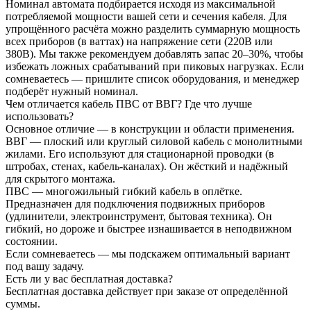
Номинал автомата подбирается исходя из максимальной
потребляемой мощности вашей сети и сечения кабеля. Для
упрощённого расчёта можно разделить суммарную мощность
всех приборов (в ваттах) на напряжение сети (220В или
380В). Мы также рекомендуем добавлять запас 20–30%, чтобы
избежать ложных срабатываний при пиковых нагрузках. Если
сомневаетесь — пришлите список оборудования, и менеджер
подберёт нужный номинал.
Чем отличается кабель ПВС от ВВГ? Где что лучше
использовать?
Основное отличие — в конструкции и области применения.
ВВГ — плоский или круглый силовой кабель с монолитными
жилами. Его используют для стационарной проводки (в
штробах, стенах, кабель-каналах). Он жёсткий и надёжный
для скрытого монтажа.
ПВС — многожильный гибкий кабель в оплётке.
Предназначен для подключения подвижных приборов
(удлинители, электроинструмент, бытовая техника). Он
гибкий, но дороже и быстрее изнашивается в неподвижном
состоянии.
Если сомневаетесь — мы подскажем оптимальный вариант
под вашу задачу.
Есть ли у вас бесплатная доставка?
Бесплатная доставка действует при заказе от определённой
суммы.