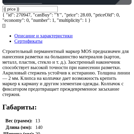
{ "id": 270947, "canBuy": "Y", "price": 28.69, "priceOld": 0,
"economy": 0, "number": 1, "multiplicity": 1 }
[]
Описание и характеристики
Сертификаты
Строительный перманентный маркер MOS предназначен для
нанесения разметки на большинство материалов (картон,
металл, пластик, стекло и т. д.). Заостренный наконечник
способствует высокой точности при нанесении разметки.
Акриловый стержень устойчив к истиранию. Толщина линии
— 2 мм. Клипса на колпачке дает возможность крепить
маркер к карману и другим элементам одежды. Колпачок с
фиксатором предотвращает преждевременное засыхание
стержня.
Габариты:
Вес (грамм):
13
Длина (мм):
140
Ширина (мм):
20