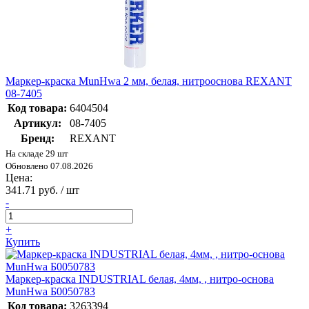
Маркер-краска MunHwa 2 мм, белая, нитрооснова REXANT
08-7405
Код товара:
6404504
Артикул:
08-7405
Бренд:
REXANT
На складе 29 шт
Обновлено 07.08.2026
Цена:
341.71 руб. / шт
-
+
Купить
Маркер-краска INDUSTRIAL белая, 4мм, , нитро-основа
MunHwa Б0050783
Код товара:
3263394