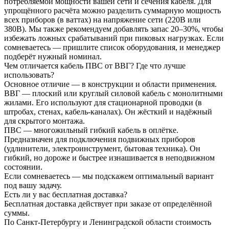
потребляемой мощности вашей сети и сечения кабеля. Для
упрощённого расчёта можно разделить суммарную мощность
всех приборов (в ваттах) на напряжение сети (220В или
380В). Мы также рекомендуем добавлять запас 20–30%, чтобы
избежать ложных срабатываний при пиковых нагрузках. Если
сомневаетесь — пришлите список оборудования, и менеджер
подберёт нужный номинал.
Чем отличается кабель ПВС от ВВГ? Где что лучше
использовать?
Основное отличие — в конструкции и области применения.
ВВГ — плоский или круглый силовой кабель с монолитными
жилами. Его используют для стационарной проводки (в
штробах, стенах, кабель-каналах). Он жёсткий и надёжный
для скрытого монтажа.
ПВС — многожильный гибкий кабель в оплётке.
Предназначен для подключения подвижных приборов
(удлинители, электроинструмент, бытовая техника). Он
гибкий, но дороже и быстрее изнашивается в неподвижном
состоянии.
Если сомневаетесь — мы подскажем оптимальный вариант
под вашу задачу.
Есть ли у вас бесплатная доставка?
Бесплатная доставка действует при заказе от определённой
суммы.
По Санкт-Петербургу и Ленинградской области стоимость