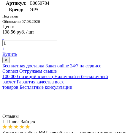
Артикул:
Б0050784
Бренд:
ЭРА
Под заказ
Обновлено 07.08.2026
Цена:
198.56 руб. / шт
-
+
Купить
×
Бесплатная доставка
Заказ online 24/7 на сервисе
Connect
Отгружаем свыше
100 000 позиций в месяц
Наличный и безналичный
расчет
Гарантия качества всех
товаров
Бесплатные консультации
Отзывы
П
Павел Зайцев
Заказывал кабель ВВГ для объекта — привезли точно в срок,