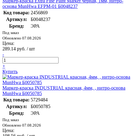
Маркер-краска Extra Fine Paint Marker черная, 1мм, нитро-
основа MunHwa EFPM-01 Б0048237
Код товара:
2456869
Артикул:
Б0048237
Бренд:
ЭРА
Под заказ
Обновлено 07.08.2026
Цена:
289.14 руб. / шт
-
+
Купить
Маркер-краска INDUSTRIAL красная, 4мм, , нитро-основа
MunHwa Б0050785
Код товара:
5729484
Артикул:
Б0050785
Бренд:
ЭРА
Под заказ
Обновлено 07.08.2026
Цена:
198.56 руб. / шт