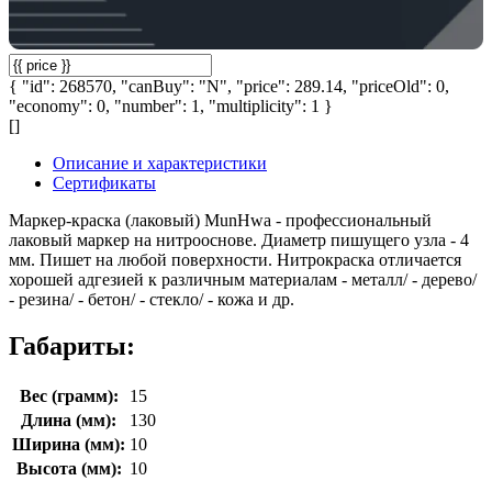
{ "id": 268570, "canBuy": "N", "price": 289.14, "priceOld": 0,
"economy": 0, "number": 1, "multiplicity": 1 }
[]
Описание и характеристики
Сертификаты
Маркер-краска (лаковый) MunHwa - профессиональный
лаковый маркер на нитрооснове. Диаметр пишущего узла - 4
мм. Пишет на любой поверхности. Нитрокраска отличается
хорошей адгезией к различным материалам - металл/ - дерево/
- резина/ - бетон/ - стекло/ - кожа и др.
Габариты:
Вес (грамм):
15
Длина (мм):
130
Ширина (мм):
10
Высота (мм):
10