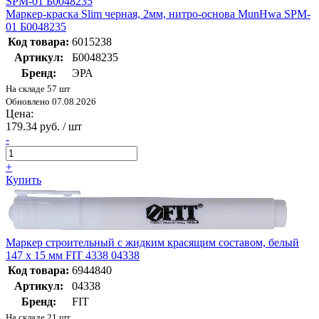
Маркер-краска Slim черная, 2мм, нитро-основа MunHwa SPM-
01 Б0048235
Код товара:
6015238
Артикул:
Б0048235
Бренд:
ЭРА
На складе 57 шт
Обновлено 07.08.2026
Цена:
179.34 руб. / шт
-
+
Купить
Маркер строительный с жидким красящим составом, белый
147 х 15 мм FIT 4338 04338
Код товара:
6944840
Артикул:
04338
Бренд:
FIT
На складе 21 шт