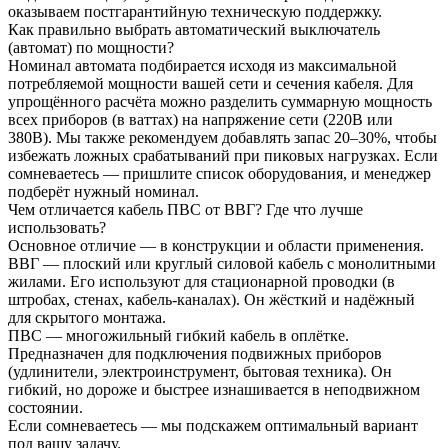
оказываем постгарантийную техническую поддержку.
Как правильно выбрать автоматический выключатель
(автомат) по мощности?
Номинал автомата подбирается исходя из максимальной
потребляемой мощности вашей сети и сечения кабеля. Для
упрощённого расчёта можно разделить суммарную мощность
всех приборов (в ваттах) на напряжение сети (220В или
380В). Мы также рекомендуем добавлять запас 20–30%, чтобы
избежать ложных срабатываний при пиковых нагрузках. Если
сомневаетесь — пришлите список оборудования, и менеджер
подберёт нужный номинал.
Чем отличается кабель ПВС от ВВГ? Где что лучше
использовать?
Основное отличие — в конструкции и области применения.
ВВГ — плоский или круглый силовой кабель с монолитными
жилами. Его используют для стационарной проводки (в
штробах, стенах, кабель-каналах). Он жёсткий и надёжный
для скрытого монтажа.
ПВС — многожильный гибкий кабель в оплётке.
Предназначен для подключения подвижных приборов
(удлинители, электроинструмент, бытовая техника). Он
гибкий, но дороже и быстрее изнашивается в неподвижном
состоянии.
Если сомневаетесь — мы подскажем оптимальный вариант
под вашу задачу.