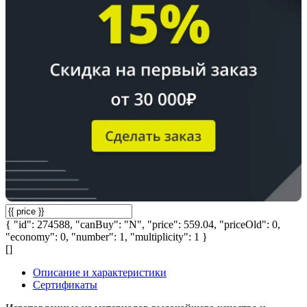
{ "id": 274588, "canBuy": "N", "price": 559.04, "priceOld": 0,
"economy": 0, "number": 1, "multiplicity": 1 }
[]
Описание и характеристики
Сертификаты