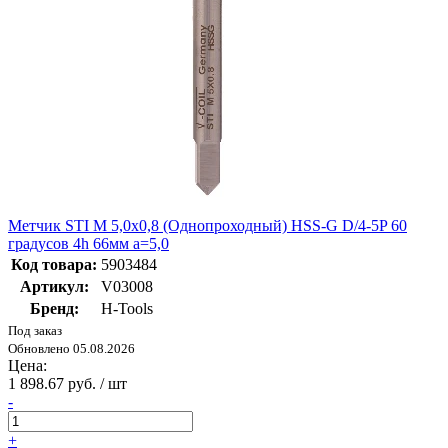
Метчик STI М 5,0х0,8 (Однопроходный) HSS-G D/4-5P 60
градусов 4h 66мм a=5,0
Код товара:
5903484
Артикул:
V03008
Бренд:
H-Tools
Под заказ
Обновлено 05.08.2026
Цена:
1 898.67 руб. / шт
-
+