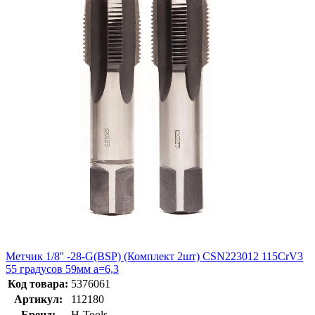
Метчик 1/8'' -28-G(BSP) (Комплект 2шт) CSN223012 115CrV3
55 градусов 59мм a=6,3
Код товара:
5376061
Артикул:
112180
Бренд:
H-Tools