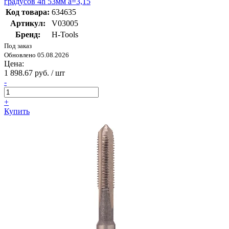
градусов 4h 53мм a=3,15
Код товара:
634635
Артикул:
V03005
Бренд:
H-Tools
Под заказ
Обновлено 05.08.2026
Цена:
1 898.67 руб. / шт
-
+
Купить