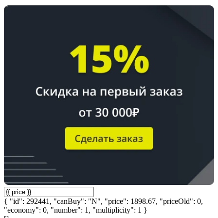
{ "id": 292441, "canBuy": "N", "price": 1898.67, "priceOld": 0,
"economy": 0, "number": 1, "multiplicity": 1 }