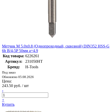
Метчик М 5.0х0.8 (Однопроходный, сквозной) DIN352 HSS-G
6h B/4-5P 50мм a=4.9
Код товара:
6226261
Артикул:
231050HT
Бренд:
H-Tools
Под заказ
Обновлено 05.08.2026
Цена:
243.50 руб. / шт
-
+
Купить