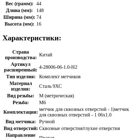
Вес (грамм):
44
Длина (мм):
148
Ширина (мм):
74
Высота (мм):
16
Характеристики:
Страна
Китай
производства:
Артикул
4-28006-06-1.0-H2
расширенный:
Тип изделия:
Комплект метчиков
Материал
Сталь 9ХС
изделия:
Вид резьбы:
M (метрическая)
Резьба:
М6
метчик для сквозных отверстий - 1|метчик
Комплектация:
для сквозных отверстий - 1 06x1.0
Вид метчика:
Ручной
Вид отверстий:
Сквозные отверстия/глухие отверстия
Направление
Правая