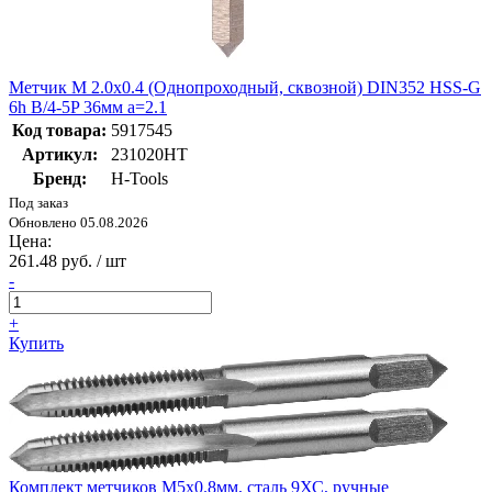
Метчик М 2.0х0.4 (Однопроходный, сквозной) DIN352 HSS-G
6h B/4-5P 36мм a=2.1
Код товара:
5917545
Артикул:
231020HT
Бренд:
H-Tools
Под заказ
Обновлено 05.08.2026
Цена:
261.48 руб. / шт
-
+
Купить
Комплект метчиков М5x0.8мм, сталь 9ХС, ручные