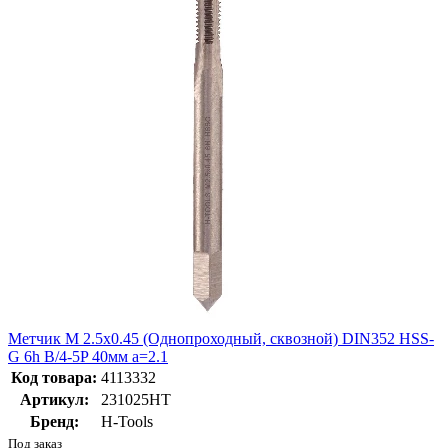
Метчик М 2.5х0.45 (Однопроходный, сквозной) DIN352 HSS-
G 6h B/4-5P 40мм a=2.1
Код товара:
4113332
Артикул:
231025HT
Бренд:
H-Tools
Под заказ