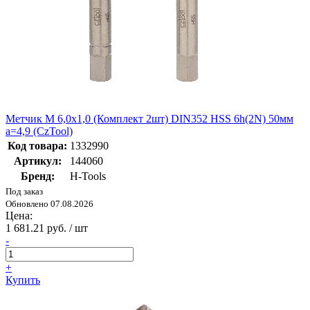
Метчик М 6,0х1,0 (Комплект 2шт) DIN352 HSS 6h(2N) 50мм
a=4,9 (CzTool)
Код товара:
1332990
Артикул:
144060
Бренд:
H-Tools
Под заказ
Обновлено 07.08.2026
Цена:
1 681.21 руб. / шт
-
+
Купить