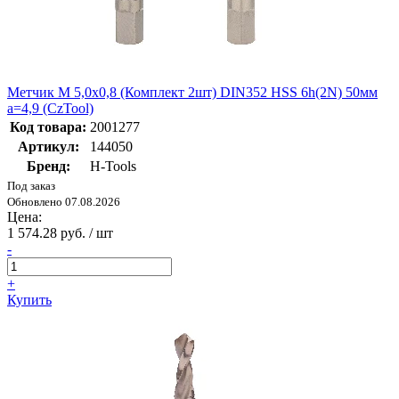
Метчик М 5,0х0,8 (Комплект 2шт) DIN352 HSS 6h(2N) 50мм
a=4,9 (CzTool)
Код товара:
2001277
Артикул:
144050
Бренд:
H-Tools
Под заказ
Обновлено 07.08.2026
Цена:
1 574.28 руб. / шт
-
+
Купить