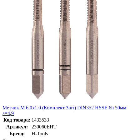
Метчик М 6,0х1,0 (Комплект 3шт) DIN352 HSSE 6h 50мм
a=4,9
Код товара:
1433533
Артикул:
230060EHT
Бренд:
H-Tools