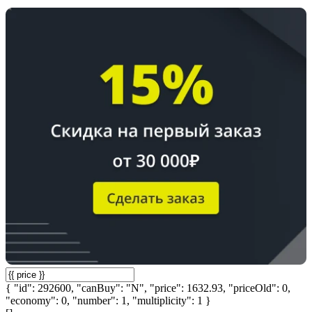
{ "id": 292600, "canBuy": "N", "price": 1632.93, "priceOld": 0,
"economy": 0, "number": 1, "multiplicity": 1 }