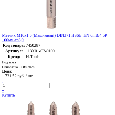
Метчик М10х1,5 (Машинный) DIN371 HSSE-TiN 6h B/4-5P
100мм a=8,0
Код товара:
7450287
Артикул:
113X01-C2-0100
Бренд:
H-Tools
Под заказ
Обновлено 07.08.2026
Цена:
1 731.52 руб. / шт
-
+
Купить