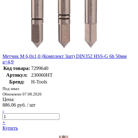
Метчик М 6,0х1,0 (Комплект 3шт) DIN352 HSS-G 6h 50мм
a=4,9
Код товара:
7299640
Артикул:
230060HT
Бренд:
H-Tools
Под заказ
Обновлено 07.08.2026
Цена:
886.06 руб. / шт
-
+
Купить