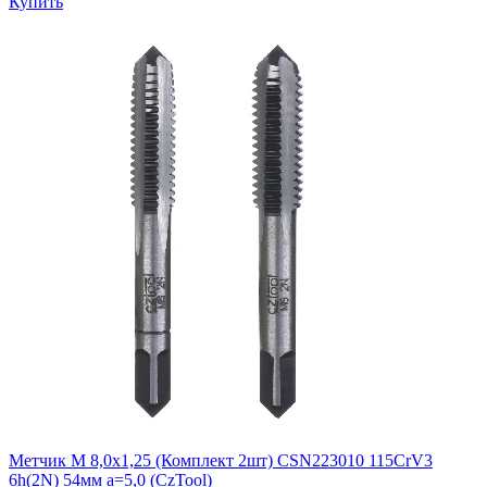
Купить
Метчик М 8,0х1,25 (Комплект 2шт) CSN223010 115CrV3
6h(2N) 54мм a=5,0 (CzTool)