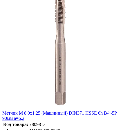
Метчик М 8,0х1,25 (Машинный) DIN371 HSSE 6h B/4-5P
90мм a=6,2
Код товара:
7809813