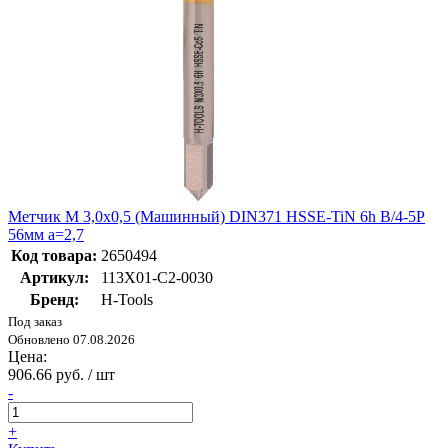
Метчик М 3,0х0,5 (Машинный) DIN371 HSSE-TiN 6h B/4-5P
56мм a=2,7
Код товара:
2650494
Артикул:
113X01-C2-0030
Бренд:
H-Tools
Под заказ
Обновлено 07.08.2026
Цена:
906.66 руб. / шт
-
+