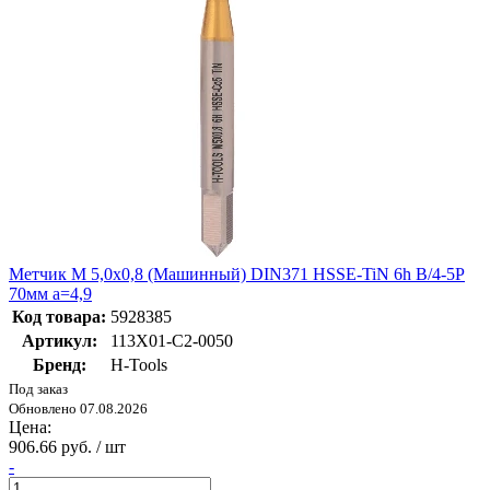
Метчик М 5,0х0,8 (Машинный) DIN371 HSSE-TiN 6h B/4-5P
70мм a=4,9
Код товара:
5928385
Артикул:
113X01-C2-0050
Бренд:
H-Tools
Под заказ
Обновлено 07.08.2026
Цена:
906.66 руб. / шт
-