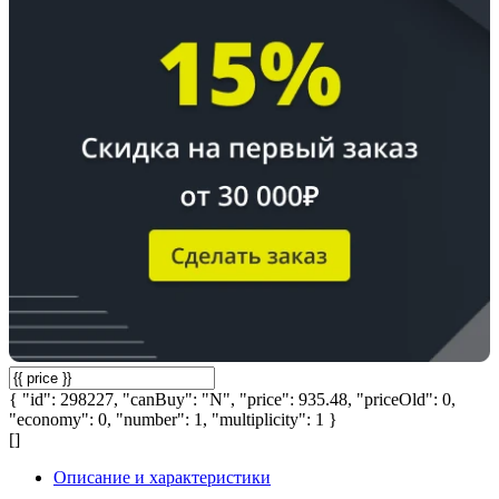
{ "id": 298227, "canBuy": "N", "price": 935.48, "priceOld": 0,
"economy": 0, "number": 1, "multiplicity": 1 }
[]
Описание и характеристики