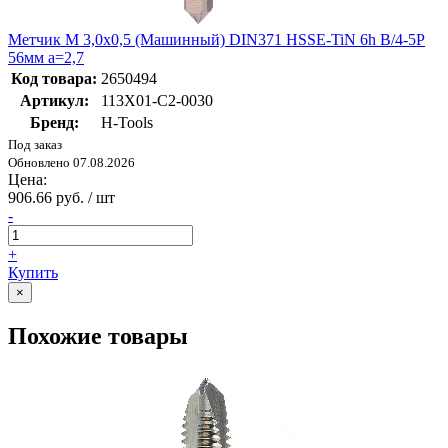
Метчик М 3,0х0,5 (Машинный) DIN371 HSSE-TiN 6h B/4-5P
56мм a=2,7
Код товара:
2650494
Артикул:
113X01-C2-0030
Бренд:
H-Tools
Под заказ
Обновлено 07.08.2026
Цена:
906.66 руб. / шт
-
+
Купить
×
Похожие товары