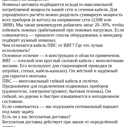
Номинал автомата подбирается исходя из максимальной
потребляемой мощности вашей сети и сечения кабеля. Для
упрощённого расчёта можно разделить суммарную мощность
всех приборов (в ваттах) на напряжение сети (220В или
380В). Мы также рекомендуем добавлять запас 20–30%, чтобы
избежать ложных срабатываний при пиковых нагрузках. Если
сомневаетесь — пришлите список оборудования, и менеджер
подберёт нужный номинал.
Чем отличается кабель ПВС от ВВГ? Где что лучше
использовать?
Основное отличие — в конструкции и области применения.
ВВГ — плоский или круглый силовой кабель с монолитными
жилами. Его используют для стационарной проводки (в
штробах, стенах, кабель-каналах). Он жёсткий и надёжный
для скрытого монтажа.
ПВС — многожильный гибкий кабель в оплётке.
Предназначен для подключения подвижных приборов
(удлинители, электроинструмент, бытовая техника). Он
гибкий, но дороже и быстрее изнашивается в неподвижном
состоянии.
Если сомневаетесь — мы подскажем оптимальный вариант
под вашу задачу.
Есть ли у вас бесплатная доставка?
Бесплатная доставка действует при заказе от определённой
суммы.