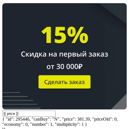
{ "id": 295446, "canBuy": "N", "price": 381.39, "priceOld": 0,
"economy": 0, "number": 1, "multiplicity": 1 }