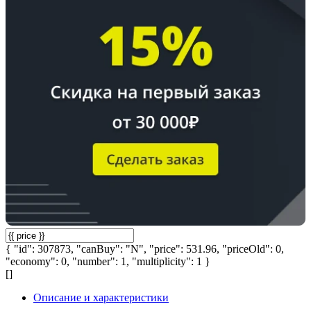
{ "id": 307873, "canBuy": "N", "price": 531.96, "priceOld": 0,
"economy": 0, "number": 1, "multiplicity": 1 }
[]
Описание и характеристики