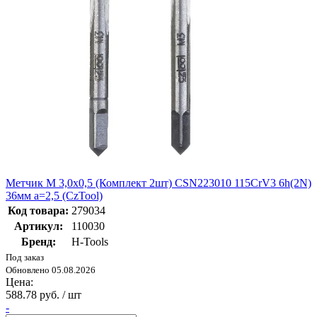
Метчик М 3,0х0,5 (Комплект 2шт) CSN223010 115CrV3 6h(2N)
36мм a=2,5 (CzTool)
Код товара:
279034
Артикул:
110030
Бренд:
H-Tools
Под заказ
Обновлено 05.08.2026
Цена:
588.78 руб. / шт
-