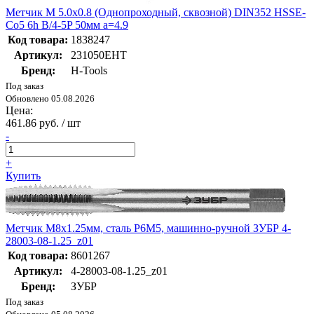
Метчик М 5.0х0.8 (Однопроходный, сквозной) DIN352 HSSE-
Co5 6h B/4-5P 50мм a=4.9
Код товара:
1838247
Артикул:
231050EHT
Бренд:
H-Tools
Под заказ
Обновлено 05.08.2026
Цена:
461.86 руб. / шт
-
+
Купить
Метчик М8x1.25мм, сталь Р6М5, машинно-ручной ЗУБР 4-
28003-08-1.25_z01
Код товара:
8601267
Артикул:
4-28003-08-1.25_z01
Бренд:
ЗУБР
Под заказ