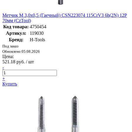
Метчик М 3,0х0,5 (Гаечный) CSN223074 115CrV3 6h(2N) 12P
70мм (CzTool)
Код товара:
4750454
Артикул:
119030
Бренд:
H-Tools
Под заказ
Обновлено 05.08.2026
Цена:
521.18 руб. / шт
-
+
Купить