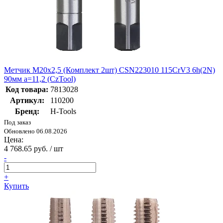
Метчик М20х2,5 (Комплект 2шт) CSN223010 115CrV3 6h(2N)
90мм a=11,2 (CzTool)
Код товара:
7813028
Артикул:
110200
Бренд:
H-Tools
Под заказ
Обновлено 06.08.2026
Цена:
4 768.65 руб. / шт
-
+
Купить