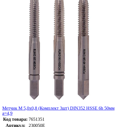
Метчик М 5,0х0,8 (Комплект 3шт) DIN352 HSSE 6h 50мм
a=4,9
Код товара:
7651351
Артикул:
230050E