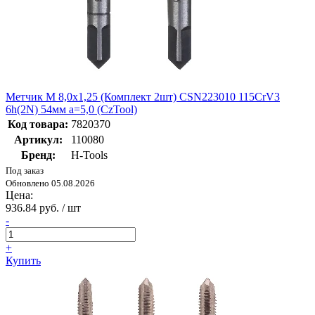
Метчик М 8,0х1,25 (Комплект 2шт) CSN223010 115CrV3
6h(2N) 54мм a=5,0 (CzTool)
Код товара:
7820370
Артикул:
110080
Бренд:
H-Tools
Под заказ
Обновлено 05.08.2026
Цена:
936.84 руб. / шт
-
+
Купить