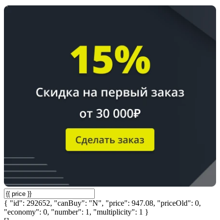
{ "id": 292652, "canBuy": "N", "price": 947.08, "priceOld": 0,
"economy": 0, "number": 1, "multiplicity": 1 }