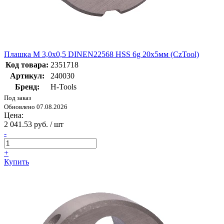
Плашка М 3,0х0,5 DINEN22568 HSS 6g 20х5мм (CzTool)
Код товара:
2351718
Артикул:
240030
Бренд:
H-Tools
Под заказ
Обновлено 07.08.2026
Цена:
2 041.53 руб. / шт
-
+
Купить