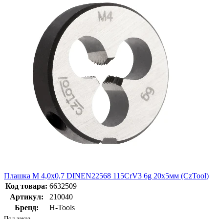
Плашка М 4,0х0,7 DINEN22568 115CrV3 6g 20х5мм (CzTool)
Код товара:
6632509
Артикул:
210040
Бренд:
H-Tools
Под заказ