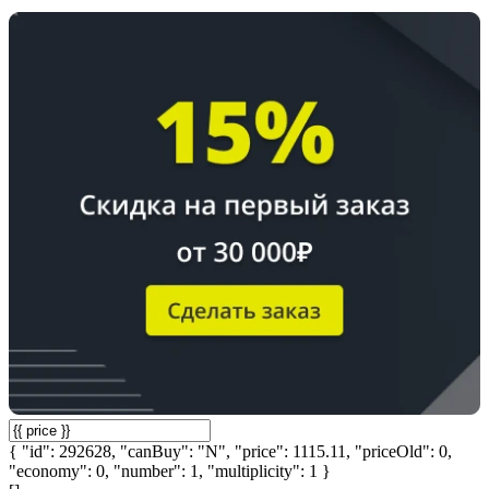
{ "id": 292628, "canBuy": "N", "price": 1115.11, "priceOld": 0,
"economy": 0, "number": 1, "multiplicity": 1 }