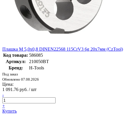
Плашка М 5,0х0,8 DINEN22568 115CrV3 6g 20х7мм (CzTool)
Код товара:
586085
Артикул:
210050BT
Бренд:
H-Tools
Под заказ
Обновлено 07.08.2026
Цена:
1 091.76 руб. / шт
-
+
Купить