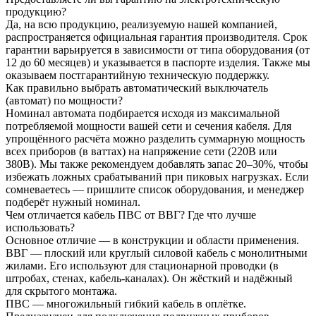
продукцию?
Да, на всю продукцию, реализуемую нашей компанией,
распространяется официальная гарантия производителя. Срок
гарантии варьируется в зависимости от типа оборудования (от
12 до 60 месяцев) и указывается в паспорте изделия. Также мы
оказываем постгарантийную техническую поддержку.
Как правильно выбрать автоматический выключатель
(автомат) по мощности?
Номинал автомата подбирается исходя из максимальной
потребляемой мощности вашей сети и сечения кабеля. Для
упрощённого расчёта можно разделить суммарную мощность
всех приборов (в ваттах) на напряжение сети (220В или
380В). Мы также рекомендуем добавлять запас 20–30%, чтобы
избежать ложных срабатываний при пиковых нагрузках. Если
сомневаетесь — пришлите список оборудования, и менеджер
подберёт нужный номинал.
Чем отличается кабель ПВС от ВВГ? Где что лучше
использовать?
Основное отличие — в конструкции и области применения.
ВВГ — плоский или круглый силовой кабель с монолитными
жилами. Его используют для стационарной проводки (в
штробах, стенах, кабель-каналах). Он жёсткий и надёжный
для скрытого монтажа.
ПВС — многожильный гибкий кабель в оплётке.