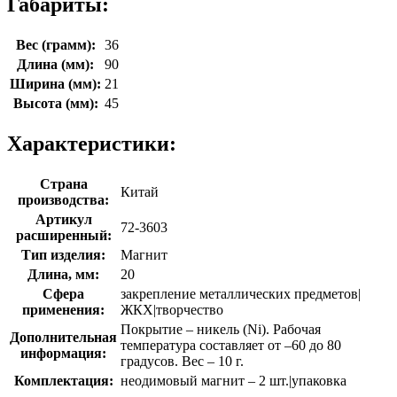
Габариты:
Вес (грамм):
36
Длина (мм):
90
Ширина (мм):
21
Высота (мм):
45
Характеристики:
Страна
Китай
производства:
Артикул
72-3603
расширенный:
Тип изделия:
Магнит
Длина, мм:
20
Сфера
закрепление металлических предметов|
применения:
ЖКХ|творчество
Покрытие – никель (Ni). Рабочая
Дополнительная
температура составляет от –60 до 80
информация:
градусов. Вес – 10 г.
Комплектация:
неодимовый магнит – 2 шт.|упаковка