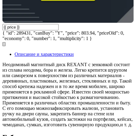
{ "id": 289431, "canBuy": "Y", "price": 803.94, "priceOld": 0,
"economy": 0, "number": 1, "multiplicity": 1 }
[]
Описание и характеристики
Неодимовый магнитный диск REXANT с зенковкой состоит
из сплава неодима, бора и железа. Легко крепится шурупом
или саморезом к поверхностям из различных материалов -
деревянных, пластиковых, железных, стеклянных и пр. Такой
способ крепежа надежен и в то же время мобилен, широко
применяется в рекламной сфере. Известен своей мощностью
притяжения и высокой стойкостью к размагничиванию.
Применяется в различных областях промышленности и быту.
С его помощью можнозафиксировать жалюзи, установить
ручку на двери сауны, закрепить баннер на стене или
автомобильный кузов, создать застежки на портфелях, кейсах,
чемоданах, сумках, изготовить сувенирную продукцию,и т. д.