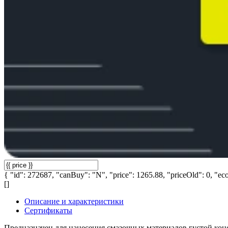
{ "id": 272687, "canBuy": "N", "price": 1265.88, "priceOld": 0, "eco
[]
Описание и характеристики
Сертификаты
Предназначен для нанесения смазочных материалов густой кон