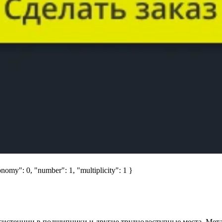
nomy": 0, "number": 1, "multiplicity": 1 }
систенции в подшипники и другие труднодоступные места. Мета