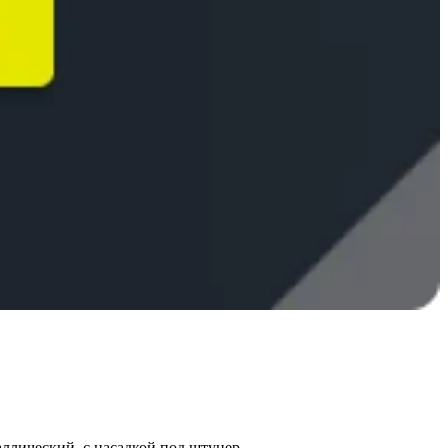
ллический, с насадкой под штуцер.