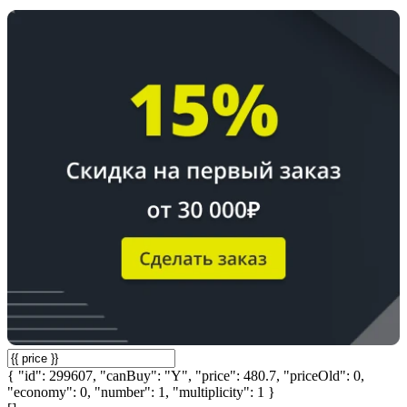
{ "id": 299607, "canBuy": "Y", "price": 480.7, "priceOld": 0,
"economy": 0, "number": 1, "multiplicity": 1 }