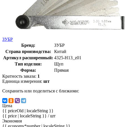
ЗУБР
Бренд:
ЗУБР
Страна производства:
Китай
Артикул расширенный:
4325-H13_z01
Тип изделия:
Щуп
Форма:
Прямая
Кратность заказа:
1
Единица измерения:
шт
Сохранить или поделиться с близкими:
Цена
{{ priceOld | localeString }}
{{ price | localeString }}
/ шт
Экономия
{{ economy*number | localeString }}