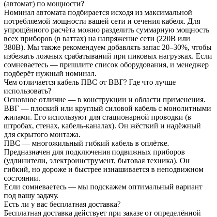
(автомат) по мощности?
Номинал автомата подбирается исходя из максимальной
потребляемой мощности вашей сети и сечения кабеля. Для
упрощённого расчёта можно разделить суммарную мощность
всех приборов (в ваттах) на напряжение сети (220В или
380В). Мы также рекомендуем добавлять запас 20–30%, чтобы
избежать ложных срабатываний при пиковых нагрузках. Если
сомневаетесь — пришлите список оборудования, и менеджер
подберёт нужный номинал.
Чем отличается кабель ПВС от ВВГ? Где что лучше
использовать?
Основное отличие — в конструкции и области применения.
ВВГ — плоский или круглый силовой кабель с монолитными
жилами. Его используют для стационарной проводки (в
штробах, стенах, кабель-каналах). Он жёсткий и надёжный
для скрытого монтажа.
ПВС — многожильный гибкий кабель в оплётке.
Предназначен для подключения подвижных приборов
(удлинители, электроинструмент, бытовая техника). Он
гибкий, но дороже и быстрее изнашивается в неподвижном
состоянии.
Если сомневаетесь — мы подскажем оптимальный вариант
под вашу задачу.
Есть ли у вас бесплатная доставка?
Бесплатная доставка действует при заказе от определённой