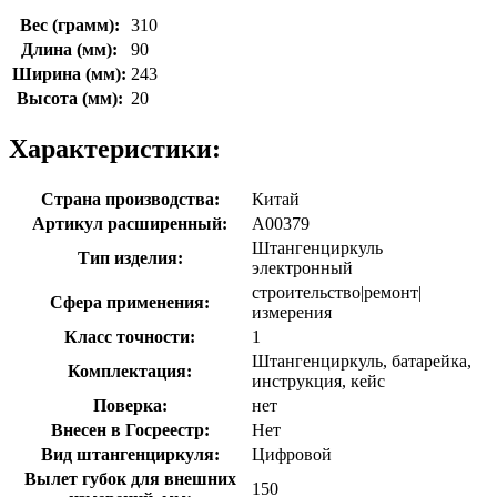
Вес (грамм):
310
Длина (мм):
90
Ширина (мм):
243
Высота (мм):
20
Характеристики:
Страна производства:
Китай
Артикул расширенный:
А00379
Штангенциркуль
Тип изделия:
электронный
строительство|ремонт|
Сфера применения:
измерения
Класс точности:
1
Штангенциркуль, батарейка,
Комплектация:
инструкция, кейс
Поверка:
нет
Внесен в Госреестр:
Нет
Вид штангенциркуля:
Цифровой
Вылет губок для внешних
150