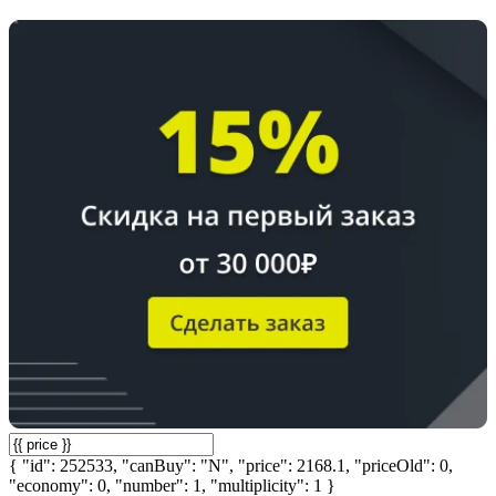
{ "id": 252533, "canBuy": "N", "price": 2168.1, "priceOld": 0,
"economy": 0, "number": 1, "multiplicity": 1 }