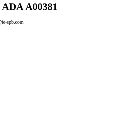
0 ADA А00381
@ie-spb.com