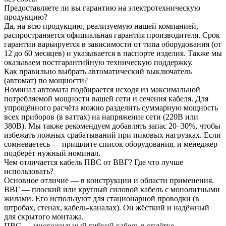
Предоставляете ли вы гарантию на электротехническую
продукцию?
Да, на всю продукцию, реализуемую нашей компанией,
распространяется официальная гарантия производителя. Срок
гарантии варьируется в зависимости от типа оборудования (от
12 до 60 месяцев) и указывается в паспорте изделия. Также мы
оказываем постгарантийную техническую поддержку.
Как правильно выбрать автоматический выключатель
(автомат) по мощности?
Номинал автомата подбирается исходя из максимальной
потребляемой мощности вашей сети и сечения кабеля. Для
упрощённого расчёта можно разделить суммарную мощность
всех приборов (в ваттах) на напряжение сети (220В или
380В). Мы также рекомендуем добавлять запас 20–30%, чтобы
избежать ложных срабатываний при пиковых нагрузках. Если
сомневаетесь — пришлите список оборудования, и менеджер
подберёт нужный номинал.
Чем отличается кабель ПВС от ВВГ? Где что лучше
использовать?
Основное отличие — в конструкции и области применения.
ВВГ — плоский или круглый силовой кабель с монолитными
жилами. Его используют для стационарной проводки (в
штробах, стенах, кабель-каналах). Он жёсткий и надёжный
для скрытого монтажа.
ПВС — многожильный гибкий кабель в оплётке.