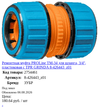
Ремонтная муфта PROLine TM-34 для шланга, 3/4'',
пластиковая с TPR GRINDA 8-426443_z01
Код товара:
2754461
Артикул:
8-426443_z01
Бренд:
ЗУБР
Под заказ
Обновлено 06.08.2026
Цена:
180.64 руб. / шт
-