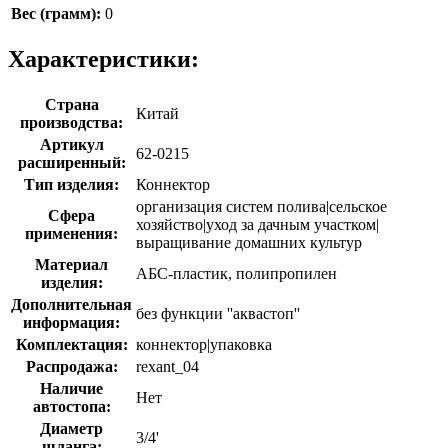
Вес (грамм):
0
Характеристики:
Страна
Китай
производства:
Артикул
62-0215
расширенный:
Тип изделия:
Коннектор
организация систем полива|сельское
Сфера
хозяйство|уход за дачным участком|
применения:
выращивание домашних культур
Материал
АБС-пластик, полипропилен
изделия:
Дополнительная
без функции ''аквастоп''
информация:
Комплектация:
коннектор|упаковка
Распродажа:
rexant_04
Наличие
Нет
автостопа:
Диаметр
3/4'
шланга: