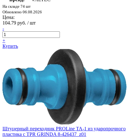
На складе 74 шт
Обновлено 06.08.2026
Цена:
104.79 руб. / шт
-
+
Купить
Штуцерный переходник PROLine TA-1 из ударопрочного
пластика с TPR GRINDA 8-426437_z01