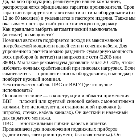
Да, на всю продукцию, реализуемую нашей компанией,
распространяется официальная гарантия производителя. Срок
гарантии варьируется в зависимости от типа оборудования (от
12 до 60 месяцев) и указывается в паспорте изделия. Также мы
оказываем постгарантийную техническую поддержку.
Как правильно выбрать автоматический выключатель
(автомат) по мощности?
Номинал автомата подбирается исходя из максимальной
потребляемой мощности вашей сети и сечения кабеля. Для
упрощённого расчёта можно разделить суммарную мощность
всех приборов (в ваттах) на напряжение сети (220В или
380В). Мы также рекомендуем добавлять запас 20–30%, чтобы
избежать ложных срабатываний при пиковых нагрузках. Если
сомневаетесь — пришлите список оборудования, и менеджер
подберёт нужный номинал.
Чем отличается кабель ПВС от ВВГ? Где что лучше
использовать?
Основное отличие — в конструкции и области применения.
ВВГ — плоский или круглый силовой кабель с монолитными
жилами. Его используют для стационарной проводки (в
штробах, стенах, кабель-каналах). Он жёсткий и надёжный
для скрытого монтажа.
ПВС — многожильный гибкий кабель в оплётке.
Предназначен для подключения подвижных приборов
(удлинители, электроинструмент, бытовая техника). Он