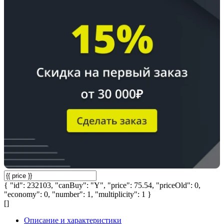
{ "id": 232103, "canBuy": "Y", "price": 75.54, "priceOld": 0,
"economy": 0, "number": 1, "multiplicity": 1 }
[]
Описание и характеристики