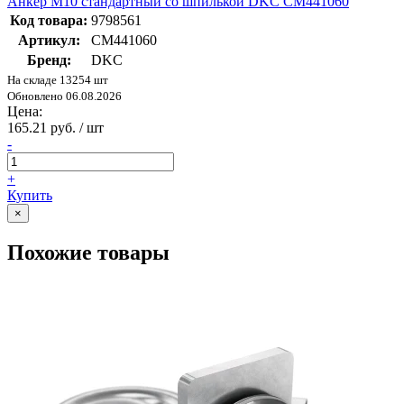
Анкер М10 стандартный со шпилькой DKC CM441060
Код товара:
9798561
Артикул:
CM441060
Бренд:
DKC
На складе 13254 шт
Обновлено 06.08.2026
Цена:
165.21 руб. / шт
-
+
Купить
×
Похожие товары