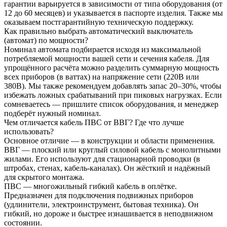
гарантии варьируется в зависимости от типа оборудования (от
12 до 60 месяцев) и указывается в паспорте изделия. Также мы
оказываем постгарантийную техническую поддержку.
Как правильно выбрать автоматический выключатель
(автомат) по мощности?
Номинал автомата подбирается исходя из максимальной
потребляемой мощности вашей сети и сечения кабеля. Для
упрощённого расчёта можно разделить суммарную мощность
всех приборов (в ваттах) на напряжение сети (220В или
380В). Мы также рекомендуем добавлять запас 20–30%, чтобы
избежать ложных срабатываний при пиковых нагрузках. Если
сомневаетесь — пришлите список оборудования, и менеджер
подберёт нужный номинал.
Чем отличается кабель ПВС от ВВГ? Где что лучше
использовать?
Основное отличие — в конструкции и области применения.
ВВГ — плоский или круглый силовой кабель с монолитными
жилами. Его используют для стационарной проводки (в
штробах, стенах, кабель-каналах). Он жёсткий и надёжный
для скрытого монтажа.
ПВС — многожильный гибкий кабель в оплётке.
Предназначен для подключения подвижных приборов
(удлинители, электроинструмент, бытовая техника). Он
гибкий, но дороже и быстрее изнашивается в неподвижном
состоянии.