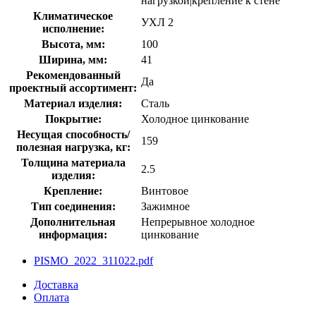
нагрузкой|крепление к стене
Климатическое
УХЛ 2
исполнение:
Высота, мм:
100
Ширина, мм:
41
Рекомендованный
Да
проектный ассортимент:
Материал изделия:
Сталь
Покрытие:
Холодное цинкование
Несущая способность/
159
полезная нагрузка, кг:
Толщина материала
2.5
изделия:
Крепление:
Винтовое
Тип соединения:
Зажимное
Дополнительная
Непрерывное холодное
информация:
цинкование
PISMO_2022_311022.pdf
Доставка
Оплата