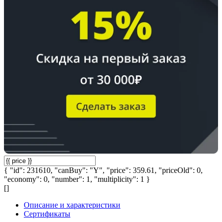
{ "id": 231610, "canBuy": "Y", "price": 359.61, "priceOld": 0,
"economy": 0, "number": 1, "multiplicity": 1 }
[]
Описание и характеристики
Сертификаты