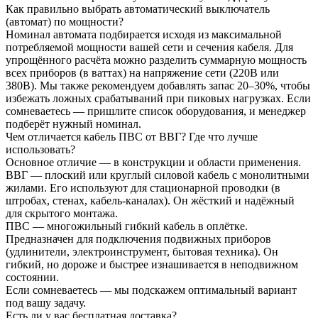
Как правильно выбрать автоматический выключатель
(автомат) по мощности?
Номинал автомата подбирается исходя из максимальной
потребляемой мощности вашей сети и сечения кабеля. Для
упрощённого расчёта можно разделить суммарную мощность
всех приборов (в ваттах) на напряжение сети (220В или
380В). Мы также рекомендуем добавлять запас 20–30%, чтобы
избежать ложных срабатываний при пиковых нагрузках. Если
сомневаетесь — пришлите список оборудования, и менеджер
подберёт нужный номинал.
Чем отличается кабель ПВС от ВВГ? Где что лучше
использовать?
Основное отличие — в конструкции и области применения.
ВВГ — плоский или круглый силовой кабель с монолитными
жилами. Его используют для стационарной проводки (в
штробах, стенах, кабель-каналах). Он жёсткий и надёжный
для скрытого монтажа.
ПВС — многожильный гибкий кабель в оплётке.
Предназначен для подключения подвижных приборов
(удлинители, электроинструмент, бытовая техника). Он
гибкий, но дороже и быстрее изнашивается в неподвижном
состоянии.
Если сомневаетесь — мы подскажем оптимальный вариант
под вашу задачу.
Есть ли у вас бесплатная доставка?