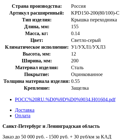
Страна производства:
Россия
Артикул расширенный:
KPD150-200(80/100)-C
Тип изделия:
Крышка переходника
Длина, мм:
155
Масса, кг:
0.14
Цвет:
Светло-серый
Климатическое исполнение:
У1/УХЛ1/УХЛ3
Высота, мм:
12
Ширина, мм:
200
Материал изделия:
Сталь
Покрытие:
Оцинкованное
Толщина материала изделия:
0.55
Крепление:
Защелка
POCC%20RU.%D0%9D%D0%9034.H01604.pdf
Доставка
Оплата
Санкт-Петербург и Ленинградская область
Заказ до 50 000 руб. - 1500 руб. + 30 руб/км за КАД