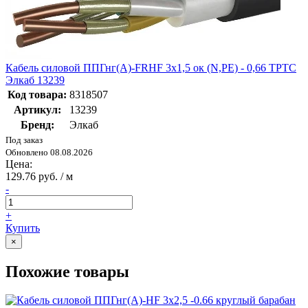
Кабель силовой ППГнг(А)-FRHF 3х1,5 ок (N,PE) - 0,66 ТРТС
Элкаб 13239
Код товара:
8318507
Артикул:
13239
Бренд:
Элкаб
Под заказ
Обновлено 08.08.2026
Цена:
129.76 руб. / м
-
+
Купить
×
Похожие товары