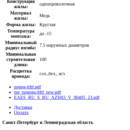
Конструкция
однопроволочная
жилы:
Материал
Медь
жилы:
Форма жилы:
Круглая
Температура
до -15
монтажа:
Минимальный
7.5 наружных диаметров
радиус изгиба:
Минимальная
строительная
100
длина:
Расцветка
гол.,бел., ж/з
провода:
ppgng-frhf.pdf
rpe_ppgnga-frhf_new.pdf
EAES_RU_S_RU_AZH03_V_00405_23.pdf
Доставка
Оплата
Санкт-Петербург и Ленинградская область