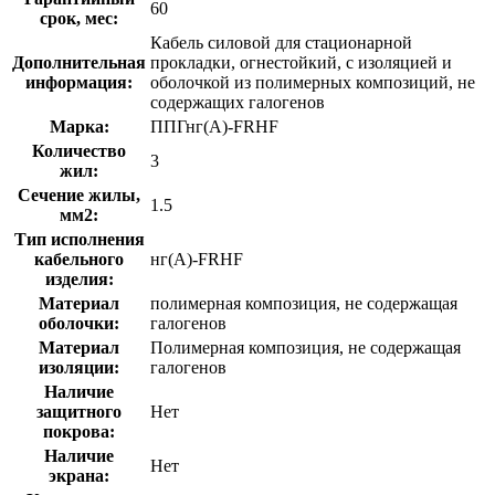
60
срок, мес:
Кабель силовой для стационарной
Дополнительная
прокладки, огнестойкий, с изоляцией и
информация:
оболочкой из полимерных композиций, не
содержащих галогенов
Марка:
ППГнг(A)-FRHF
Количество
3
жил:
Сечение жилы,
1.5
мм2:
Тип исполнения
кабельного
нг(A)-FRHF
изделия:
Материал
полимерная композиция, не содержащая
оболочки:
галогенов
Материал
Полимерная композиция, не содержащая
изоляции:
галогенов
Наличие
защитного
Нет
покрова:
Наличие
Нет
экрана: