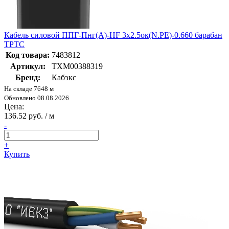
Кабель силовой ППГ-Пнг(А)-HF 3х2.5ок(N.PE)-0.660 барабан
ТРТС
Код товара:
7483812
Артикул:
ТХМ00388319
Бренд:
Кабэкс
На складе 7648 м
Обновлено 08.08.2026
Цена:
136.52 руб. / м
-
+
Купить