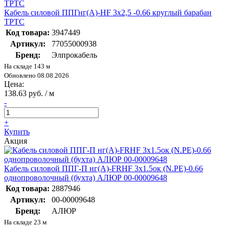
Кабель силовой ППГнг(А)-HF 3х2,5 -0.66 круглый барабан
ТРТС
Код товара:
3947449
Артикул:
77055000938
Бренд:
Элпрокабель
На складе 143 м
Обновлено 08.08.2026
Цена:
138.63 руб. / м
-
+
Купить
Акция
Кабель силовой ППГ-П нг(А)-FRHF 3х1.5ок (N.PE)-0.66
однопроволочный (бухта) АЛЮР 00-00009648
Код товара:
2887946
Артикул:
00-00009648
Бренд:
АЛЮР
На складе 23 м