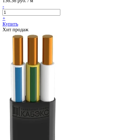
136.36 руб. / м
-
+
Купить
Хит продаж