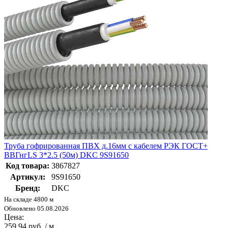
Труба гофрированная ПВХ д.16мм с кабелем РЭК ГОСТ+
ВВГнгLS 3*2.5 (50м) DKC 9S91650
Код товара:
3867827
Артикул:
9S91650
Бренд:
DKC
На складе 4800 м
Обновлено 05.08.2026
Цена:
259.94 руб. / м