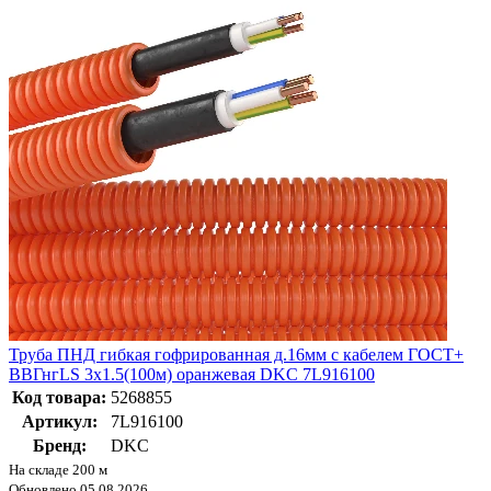
Труба ПНД гибкая гофрированная д.16мм с кабелем ГОСТ+
ВВГнгLS 3х1.5(100м) оранжевая DKC 7L916100
Код товара:
5268855
Артикул:
7L916100
Бренд:
DKC
На складе 200 м
Обновлено 05.08.2026