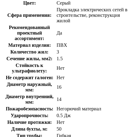
Цвет:
Серый
Прокладка электрических сетей в
Сфера применения:
строительстве, реконструкция
жилой
Рекомендованный
проектный
Да
ассортимент:
Материал изделия:
ПВХ
Количество жил:
3
Сечение жилы, мм2:
1.5
Стойкость к
Нет
ультрафиолету:
Не содержит галоген:
Нет
Диаметр наружный,
16
мм:
Диаметр внутренний,
14
мм:
Пожаробезопасность:
Негорючий материал
Ударопрочность:
0.5 Дж
Наличие протяжки:
Нет
Длина бухты, м:
50
Тип трубы:
Гибкая