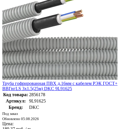
Труба гофрированная ПВХ д.16мм с кабелем РЭК ГОСТ+
ВВГнгLS 3х1.5(25м) DKC 9L91625
Код товара:
2856178
Артикул:
9L91625
Бренд:
DKC
Под заказ
Обновлено 05.08.2026
Цена:
189.37 руб. / м