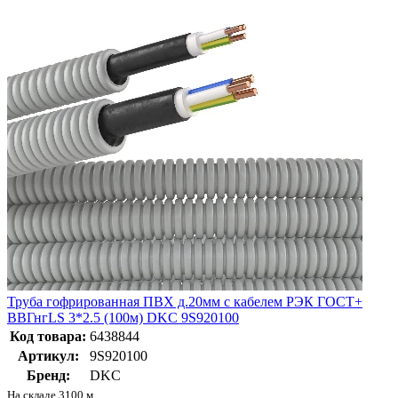
Труба гофрированная ПВХ д.20мм с кабелем РЭК ГОСТ+
ВВГнгLS 3*2.5 (100м) DKC 9S920100
Код товара:
6438844
Артикул:
9S920100
Бренд:
DKC
На складе 3100 м