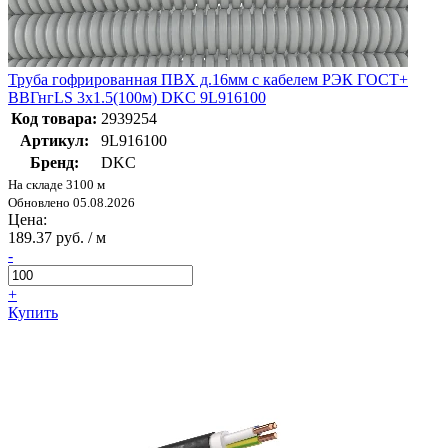
Труба гофрированная ПВХ д.16мм с кабелем РЭК ГОСТ+
ВВГнгLS 3х1.5(100м) DKC 9L916100
Код товара:
2939254
Артикул:
9L916100
Бренд:
DKC
На складе 3100 м
Обновлено 05.08.2026
Цена:
189.37 руб. / м
-
+
Купить