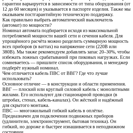
гарантии варьируется в зависимости от типа оборудования (от
12 до 60 месяцев) и указывается в паспорте изделия. Также мы
оказываем постгарантийную техническую поддержку.
Как правильно выбрать автоматический выключатель
(автомат) по мощности?
Номинал автомата подбирается исходя из максимальной
потребляемой мощности вашей сети и сечения кабеля. Для
упрощённого расчёта можно разделить суммарную мощность
всех приборов (в ваттах) на напряжение сети (220В или
380В). Мы также рекомендуем добавлять запас 20–30%, чтобы
избежать ложных срабатываний при пиковых нагрузках. Если
сомневаетесь — пришлите список оборудования, и менеджер
подберёт нужный номинал.
Чем отличается кабель ПВС от ВВГ? Где что лучше
использовать?
Основное отличие — в конструкции и области применения.
ВВГ — плоский или круглый силовой кабель с монолитными
жилами. Его используют для стационарной проводки (в
штробах, стенах, кабель-каналах). Он жёсткий и надёжный
для скрытого монтажа.
ПВС — многожильный гибкий кабель в оплётке.
Предназначен для подключения подвижных приборов
(удлинители, электроинструмент, бытовая техника). Он
гибкий, но дороже и быстрее изнашивается в неподвижном
состоянии.