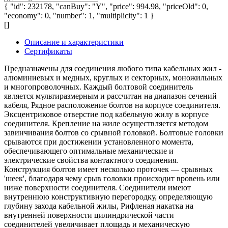
{ "id": 232178, "canBuy": "Y", "price": 994.98, "priceOld": 0,
"economy": 0, "number": 1, "multiplicity": 1 }
[]
Описание и характеристики
Сертификаты
Предназначены для соединения любого типа кабельных жил -
алюминиевых и медных, круглых и секторных, моножильных
и многопроволочных. Каждый болтовой соединитель
является мультиразмерным и рассчитан на диапазон сечений
кабеля, Рядное расположение болтов на корпусе соединителя.
Эксцентриковое отверстие под кабельную жилу в корпусе
соединителя. Крепление на жиле осуществляется методом
завинчивания болтов со срывной головкой. Болтовые головки
срываются при достижении установленного момента,
обеспечивающего оптимальные механические и
электрические свойства контактного соединения.
Конструкция болтов имеет несколько проточек — срывных
'шеек', благодаря чему срыв головки происходит вровень или
ниже поверхности соединителя. Соединители имеют
внутреннюю конструктивную перегородку, определяющую
глубину захода кабельной жилы, Рифленая накатка на
внутренней поверхности цилиндрической части
соединителей увеличивает площадь и механическую