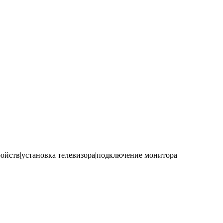
йств|установка телевизора|подключение монитора