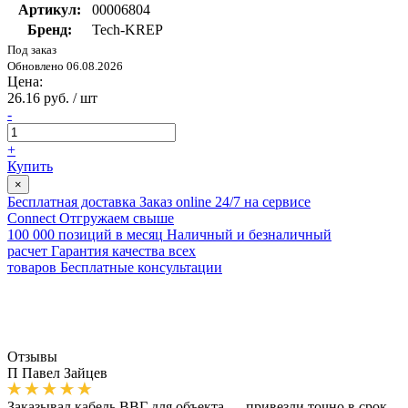
Артикул:
00006804
Бренд:
Tech-KREP
Под заказ
Обновлено 06.08.2026
Цена:
26.16 руб. / шт
-
+
Купить
×
Бесплатная доставка
Заказ online 24/7 на сервисе
Connect
Отгружаем свыше
100 000 позиций в месяц
Наличный и безналичный
расчет
Гарантия качества всех
товаров
Бесплатные консультации
Отзывы
П
Павел Зайцев
Заказывал кабель ВВГ для объекта — привезли точно в срок,