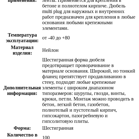
применения:
ленты. Применяется для крепления в
бетоне и полнотелом кирпиче. Дюбель
multi plug для наружных и внутренних
работ предназначен для крепления в любые
основания любыми крепежными
элементами.
Температура
от -40 до +80
эксплуатации:
Материал
Нейлон
изделия:
Шестигранная форма дюбеля
предотвращает проворачивание в
материале основания. Широкий, но тонкий
фланец препятствует продавливанию в
стену, подходят любые крепежные
Дополнительная
элементы с широким диапазоном
информация:
типоразмеров: шурупы, гвозди, винты,
крюки, петли. Монтаж можно проводить в
бетон, легкий бетон, газобетон,
полнотелый и пустотелый кирпич,
гипcокартон, пазогребневую и
гипсолитовую плиты.
Форма:
Шестигранная
Количество в
100