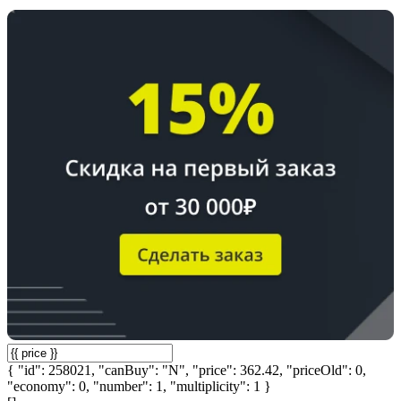
{ "id": 258021, "canBuy": "N", "price": 362.42, "priceOld": 0,
"economy": 0, "number": 1, "multiplicity": 1 }