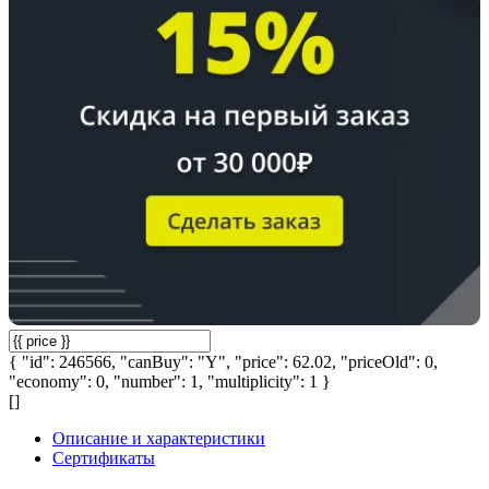
{ "id": 246566, "canBuy": "Y", "price": 62.02, "priceOld": 0,
"economy": 0, "number": 1, "multiplicity": 1 }
[]
Описание и характеристики
Сертификаты