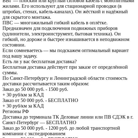
ВВГ — плоский или круглый силовой кабель с монолитными
жилами. Его используют для стационарной проводки (в
штробах, стенах, кабель-каналах). Он жёсткий и надёжный
для скрытого монтажа.
ПВС — многожильный гибкий кабель в оплётке.
Предназначен для подключения подвижных приборов
(удлинители, электроинструмент, бытовая техника). Он
гибкий, но дороже и быстрее изнашивается в неподвижном
состоянии.
Если сомневаетесь — мы подскажем оптимальный вариант
под вашу задачу.
Есть ли у вас бесплатная доставка?
Бесплатная доставка действует при заказе от определённой
суммы.
По Санкт-Петербургу и Ленинградской области стоимость
доставки рассчитывается таким образом:
Заказ до 50 000 руб. - 1500 руб.
+ 30 руб/км за КАД
Заказ от 50 000 руб. - БЕСПЛАТНО
+ 30 руб/км за КАД
Регионы РФ
Доставка до терминала ТК Деловые линии или ПВ СДЭК в г.
Санкт-Петербург — БЕСПЛАТНО
Заказ до 50 000 руб. - 1200 руб. до любой транспортной
компании с экспедированием