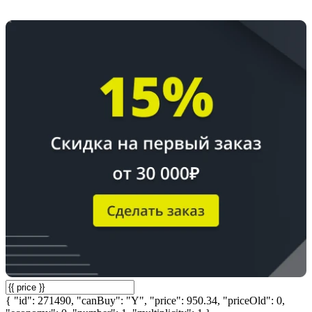
{ "id": 271490, "canBuy": "Y", "price": 950.34, "priceOld": 0,