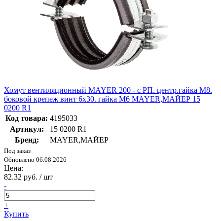
Хомут вентиляционный MAYER 200 - с РП. центр.гайка М8.
боковой крепеж винт 6x30. гайка М6 MAYER,МАЙЕР 15
0200 R1
Код товара:
4195033
Артикул:
15 0200 R1
Бренд:
MAYER,МАЙЕР
Под заказ
Обновлено 06.08.2026
Цена:
82.32 руб. / шт
-
+
Купить