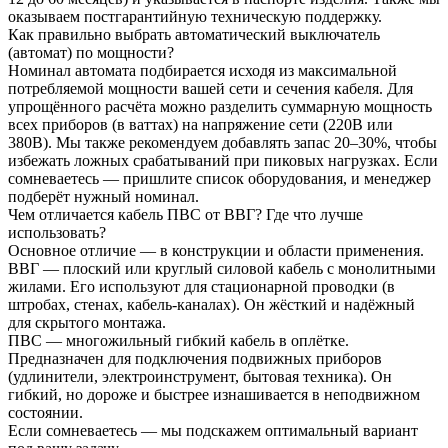
оказываем постгарантийную техническую поддержку.
Как правильно выбрать автоматический выключатель
(автомат) по мощности?
Номинал автомата подбирается исходя из максимальной
потребляемой мощности вашей сети и сечения кабеля. Для
упрощённого расчёта можно разделить суммарную мощность
всех приборов (в ваттах) на напряжение сети (220В или
380В). Мы также рекомендуем добавлять запас 20–30%, чтобы
избежать ложных срабатываний при пиковых нагрузках. Если
сомневаетесь — пришлите список оборудования, и менеджер
подберёт нужный номинал.
Чем отличается кабель ПВС от ВВГ? Где что лучше
использовать?
Основное отличие — в конструкции и области применения.
ВВГ — плоский или круглый силовой кабель с монолитными
жилами. Его используют для стационарной проводки (в
штробах, стенах, кабель-каналах). Он жёсткий и надёжный
для скрытого монтажа.
ПВС — многожильный гибкий кабель в оплётке.
Предназначен для подключения подвижных приборов
(удлинители, электроинструмент, бытовая техника). Он
гибкий, но дороже и быстрее изнашивается в неподвижном
состоянии.
Если сомневаетесь — мы подскажем оптимальный вариант