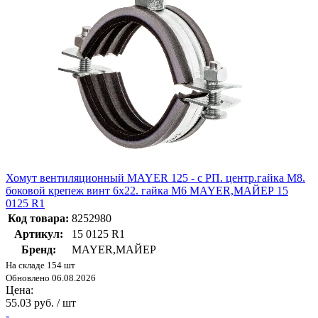
Хомут вентиляционный MAYER 125 - с РП. центр.гайка М8.
боковой крепеж винт 6x22. гайка М6 MAYER,МАЙЕР 15
0125 R1
Код товара:
8252980
Артикул:
15 0125 R1
Бренд:
MAYER,МАЙЕР
На складе 154 шт
Обновлено 06.08.2026
Цена:
55.03 руб. / шт
-