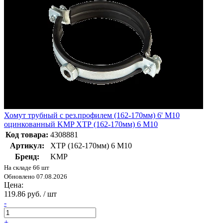
Хомут трубный с рез.профилем (162-170мм) 6' M10
оцинкованный KMP ХТР (162-170мм) 6 M10
Код товара:
4308881
Артикул:
ХТР (162-170мм) 6 M10
Бренд:
KMP
На складе 66 шт
Обновлено 07.08.2026
Цена:
119.86 руб. / шт
-
+