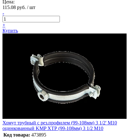
Цена:
115.08 руб. / шт
-
+
Купить
Хомут трубный с рез.профилем (99-108мм) 3 1/2' M10
оцинкованный KMP ХТР (99-108мм) 3 1/2 M10
Код товара:
473895