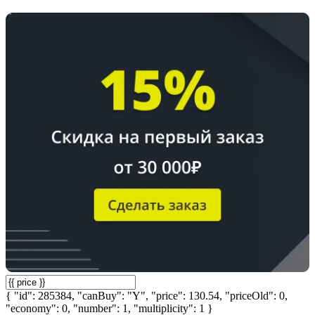
{ "id": 285384, "canBuy": "Y", "price": 130.54, "priceOld": 0,
"economy": 0, "number": 1, "multiplicity": 1 }