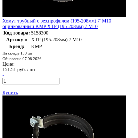
Хомут трубный с рез.профилем (195-208мм) 7' M10
оцинкованный KMP ХТР (195-208мм) 7 M10
Код товара:
5158300
Артикул:
ХТР (195-208мм) 7 M10
Бренд:
KMP
На складе 150 шт
Обновлено 07.08.2026
Цена:
151.51 руб. / шт
-
+
Купить