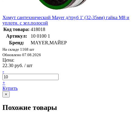
Хомут сантехнический Mayer д/труб 1' (32-35мм) гайка М8 и
уплотн. с зел.полосой
Код товара:
418018
Артикул:
10 0100 1
Бренд:
MAYER,МАЙЕР
На складе 1168 шт
Обновлено 07.08.2026
Цена:
22.30 руб. / шт
-
+
Купить
×
Похожие товары