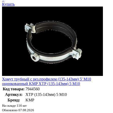
Купить
Хомут трубный с рез.профилем (135-143мм) 5' M10
оцинкованный KMP ХТР (135-143мм) 5 M10
Код товара:
7944560
Артикул:
ХТР (135-143мм) 5 M10
Бренд:
KMP
На складе 116 шт
Обновлено 07.08.2026