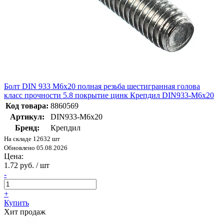
Болт DIN 933 М6х20 полная резьба шестигранная голова
класс прочности 5.8 покрытие цинк Крепдил DIN933-М6x20
Код товара:
8860569
Артикул:
DIN933-М6x20
Бренд:
Крепдил
На складе 12632 шт
Обновлено 05.08.2026
Цена:
1.72 руб. / шт
-
+
Купить
Хит продаж