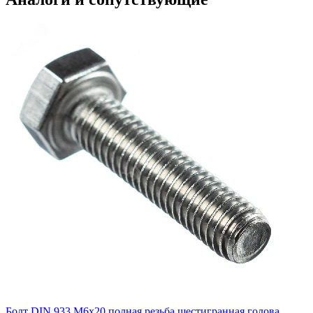
Болт DIN 933 М6х20 полная резьба шестигранная голова