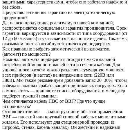
защитными характеристиками, чтобы оно работало надёжно и
без сбоев.
Предоставляете ли вы гарантию на электротехническую
продукцию?
Да, на всю продукцию, реализуемую нашей компанией,
распространяется официальная гарантия производителя. Срок
гарантии варьируется в зависимости от типа оборудования (от
12 до 60 месяцев) и указывается в паспорте изделия. Также мы
оказываем постгарантийную техническую поддержку.
Как правильно выбрать автоматический выключатель
(автомат) по мощности?
Номинал автомата подбирается исходя из максимальной
потребляемой мощности вашей сети и сечения кабеля. Для
упрощённого расчёта можно разделить суммарную мощность
всех приборов (в ваттах) на напряжение сети (220В или
380В). Мы также рекомендуем добавлять запас 20–30%, чтобы
избежать ложных срабатываний при пиковых нагрузках. Если
сомневаетесь — пришлите список оборудования, и менеджер
подберёт нужный номинал.
Чем отличается кабель ПВС от ВВГ? Где что лучше
использовать?
Основное отличие — в конструкции и области применения.
ВВГ — плоский или круглый силовой кабель с монолитными
жилами. Его используют для стационарной проводки (в
штробах, стенах, кабель-каналах). Он жёсткий и надёжный