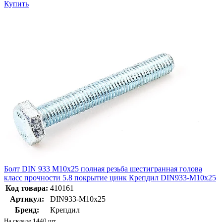
Купить
Болт DIN 933 М10х25 полная резьба шестигранная голова
класс прочности 5.8 покрытие цинк Крепдил DIN933-M10x25
Код товара:
410161
Артикул:
DIN933-M10x25
Бренд:
Крепдил
На складе 1440 шт