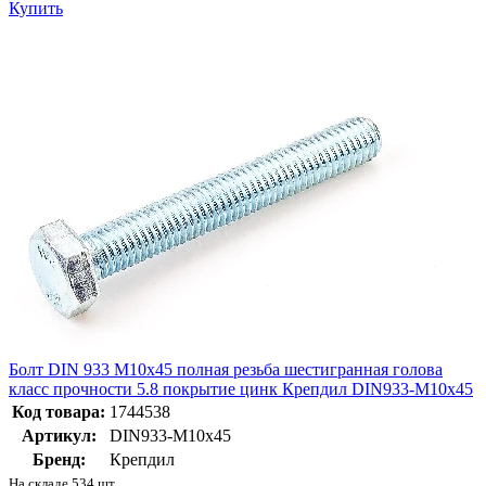
Купить
Болт DIN 933 М10х45 полная резьба шестигранная голова
класс прочности 5.8 покрытие цинк Крепдил DIN933-M10x45
Код товара:
1744538
Артикул:
DIN933-M10x45
Бренд:
Крепдил
На складе 534 шт