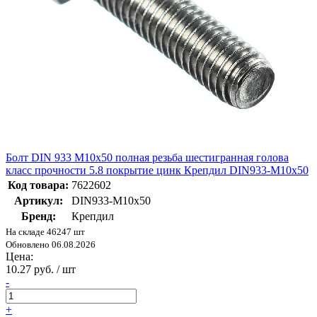
Болт DIN 933 М10х50 полная резьба шестигранная голова
класс прочности 5.8 покрытие цинк Крепдил DIN933-М10х50
Код товара:
7622602
Артикул:
DIN933-М10х50
Бренд:
Крепдил
На складе 46247 шт
Обновлено 06.08.2026
Цена:
10.27 руб. / шт
-
+