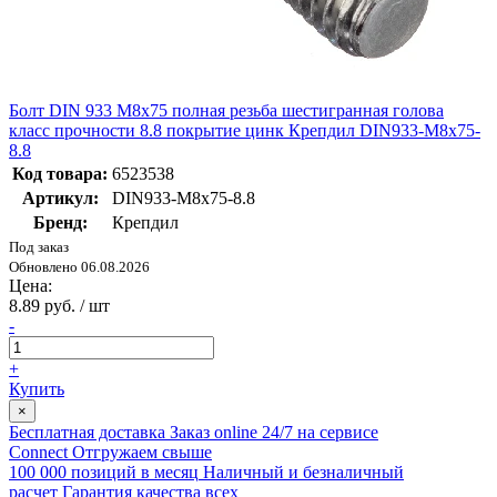
Болт DIN 933 М8х75 полная резьба шестигранная голова
класс прочности 8.8 покрытие цинк Крепдил DIN933-М8х75-
8.8
Код товара:
6523538
Артикул:
DIN933-М8х75-8.8
Бренд:
Крепдил
Под заказ
Обновлено 06.08.2026
Цена:
8.89 руб. / шт
-
+
Купить
×
Бесплатная доставка
Заказ online 24/7 на сервисе
Connect
Отгружаем свыше
100 000 позиций в месяц
Наличный и безналичный
расчет
Гарантия качества всех