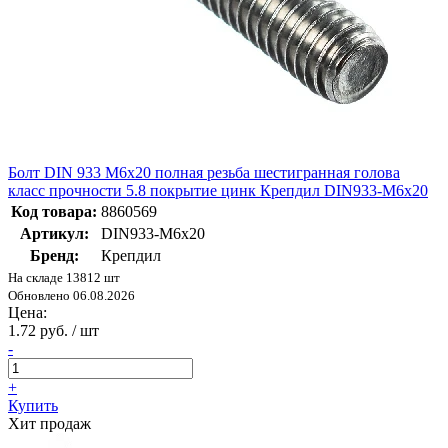
Болт DIN 933 М6х20 полная резьба шестигранная голова
класс прочности 5.8 покрытие цинк Крепдил DIN933-М6x20
Код товара:
8860569
Артикул:
DIN933-М6x20
Бренд:
Крепдил
На складе 13812 шт
Обновлено 06.08.2026
Цена:
1.72 руб. / шт
-
+
Купить
Хит продаж