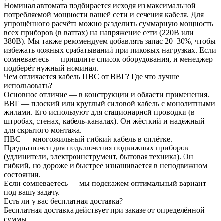
Номинал автомата подбирается исходя из максимальной
потребляемой мощности вашей сети и сечения кабеля. Для
упрощённого расчёта можно разделить суммарную мощность
всех приборов (в ваттах) на напряжение сети (220В или
380В). Мы также рекомендуем добавлять запас 20–30%, чтобы
избежать ложных срабатываний при пиковых нагрузках. Если
сомневаетесь — пришлите список оборудования, и менеджер
подберёт нужный номинал.
Чем отличается кабель ПВС от ВВГ? Где что лучше
использовать?
Основное отличие — в конструкции и области применения.
ВВГ — плоский или круглый силовой кабель с монолитными
жилами. Его используют для стационарной проводки (в
штробах, стенах, кабель-каналах). Он жёсткий и надёжный
для скрытого монтажа.
ПВС — многожильный гибкий кабель в оплётке.
Предназначен для подключения подвижных приборов
(удлинители, электроинструмент, бытовая техника). Он
гибкий, но дороже и быстрее изнашивается в неподвижном
состоянии.
Если сомневаетесь — мы подскажем оптимальный вариант
под вашу задачу.
Есть ли у вас бесплатная доставка?
Бесплатная доставка действует при заказе от определённой
суммы.