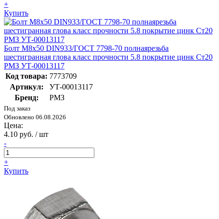
+
Купить
Болт M8х50 DIN933/ГОСТ 7798-70 полнаярезьба
шестигранная глова класс прочности 5.8 покрытие цинк Ст20
РМЗ УТ-00013117
Код товара:
7773709
Артикул:
УТ-00013117
Бренд:
РМЗ
Под заказ
Обновлено 06.08.2026
Цена:
4.10 руб. / шт
-
+
Купить