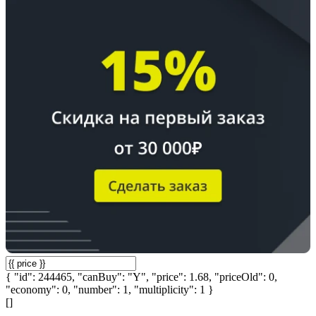
{ "id": 244465, "canBuy": "Y", "price": 1.68, "priceOld": 0,
"economy": 0, "number": 1, "multiplicity": 1 }
[]